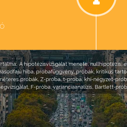
eó
d
rtalma:
A
hipotézisvizsgálat
menete, nullhipotézis, e
 másodfajú hiba, próbafüggvény, próbák,
kritikus tar
éteres próbák
, Z-próba, t-próba, khí-négyzet-prób
égvizsgálat
, F-próba, varianciaanalízis, Bartlett-prób