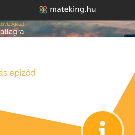
Jump to navigation
isvizsgálat
átlagra
lépésre vagy attól, hogy
ás epizód
k melléd álljon és ne e
REGISZTRÁLOK/BELÉPEK