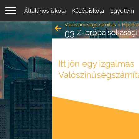
Általános iskola
Középiskola
Egyetem
Valószínűségszámítás
Hipotéz
Z-próba sokasági 
03
Itt jön egy izgalmas
Egy 
Valószínűségszámít
mate