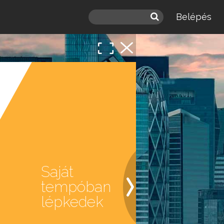
Belépés
 a
léd.
Saját
tempóban
lépkedek