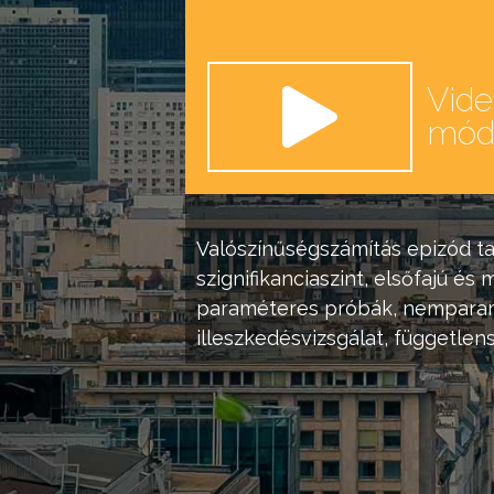
Vid
mó
Valószínűségszámítás
epizód ta
szignifikanciaszint
, elsőfajú és
paraméteres próbák
,
nemparam
illeszkedésvizsgálat
,
függetlens