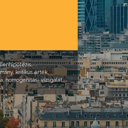
llenhipotézis,
tomány
, kritikus érték,
a, homogenitás- vizsgálat,
a.