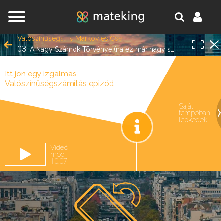
Jump to navigation
Valószínűségszámítás
Markov és Csebisev egyenlőtlenségek
03
A Nagy Számok Törvénye (na ez már nagy szám)
Itt jön egy izgalmas
Valószínűségszámítás epizód
Saját
tempóban
oldal.
lépkedek
Videó
mód
10:07