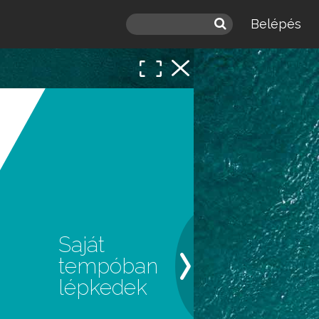
Belépés
 a
léd.
Saját
tempóban
lépkedek