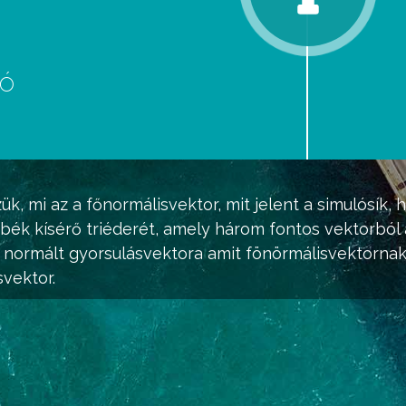
eó
d
ük, mi az a főnormálisvektor, mit jelent a simulósík, 
bék kísérő triéderét, amely három fontos vektorból á
a normált gyorsulásvektora amit fönörmálisvektorna
svektor.