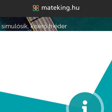
Jump to navigation
simulósík, kísérő triéder
lépésre vagy attól, hogy
k melléd álljon és ne e
REGISZTRÁLOK/BELÉPEK