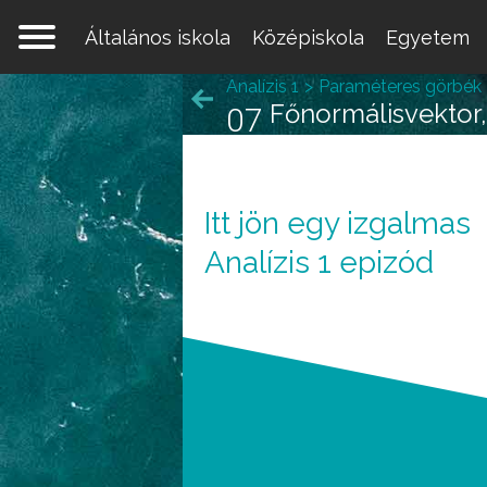
Általános iskola
Középiskola
Egyetem
Analízis 1
Paraméteres görbék
Főnormálisvektor, 
07
Itt jön egy izgalmas
Egy 
Analízis 1 epizód
mate