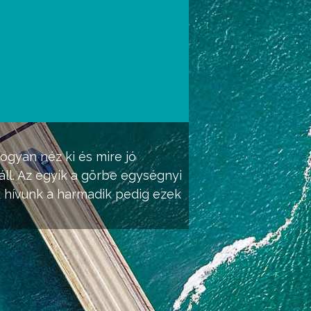
hogyan néz ki és mire jó
ll. Az egyik a görbe egységnyi
k hívunk a harmadik pedig ezek