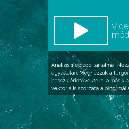
Vid
mó
Analízis 1
epizód tartalma:
Nézz
egyáltalán. Megnézzük a térgör
hosszú érintővektora, a másik 
vektoriális szorzata a binormáli