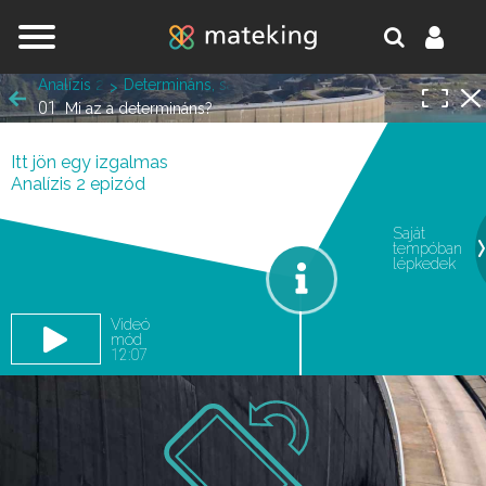
Jump to navigation
Analízis 2
Determináns, sajátérték, sajátvektor, leképezések
01
Mi az a determináns?
Itt jön egy izgalmas
Analízis 2 epizód
Saját
tempóban
oldal.
lépkedek
Videó
mód
12:07