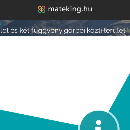
Jump to navigation
s
ület és két függvény görbéi közti terület