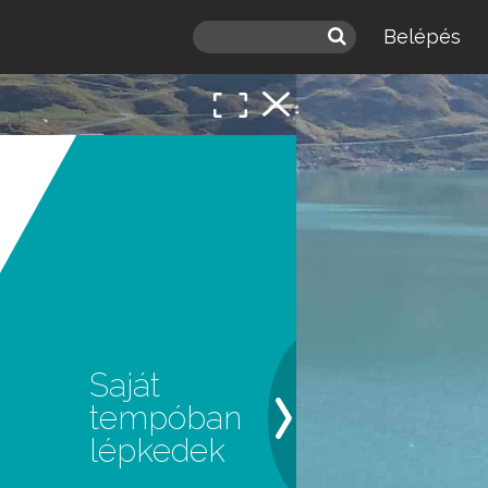
Belépés
Saját
tempóban
lépkedek