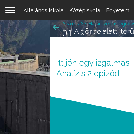
Általános iskola
Középiskola
Egyetem
Analízis 2
Határozott integrálá
A görbe alatti ter
01
Itt jön egy izgalmas
Analízis 2 epizód