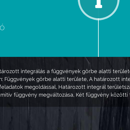
eó
d
tározott integrálás
a függvények görbe alatti terüle
n: Függvények görbe alatti területe, A
határozott int
feladatok megoldással, Határozott integrál területs
imitív függvény
megváltozása, Két függvény közötti t