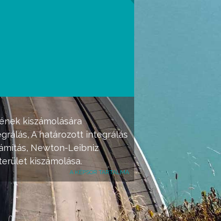
tének kiszámolására
egrálás
, A
határozott integrálás
zámítás,
Newton-Leibniz
erület kiszámolása.
A KÉPSOR TARTALMA