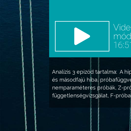
Vid
mó
16:5
Analízis 3
epizód tartalma:
A
hi
és másodfajú hiba, próbafüggv
nemparaméteres próbák
, Z-pr
függetlenségvizsgálat
, F-próba