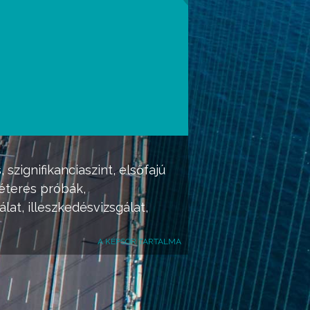
s,
szignifikanciaszint
, elsőfajú
éteres próbák
,
álat,
illeszkedésvizsgálat
,
A KÉPSOR TARTALMA