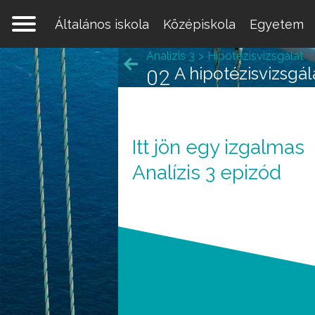
Általános iskola
Középiskola
Egyetem
Analízis 3
Hipotézisvizsgálat
A hipotézisvizsgál
02
Itt jön egy izgalmas
Analízis 3 epizód