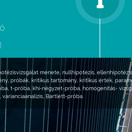
eó
d
1
potézisvizsgálat
menete, nullhipotézis, ellenhipotézi
ény, próbák,
kritikus tartomány
, kritikus érték,
param
óba, t-próba, khí-négyzet-próba, homogenitás- vizsg
, varianciaanalízis, Bartlett-próba.