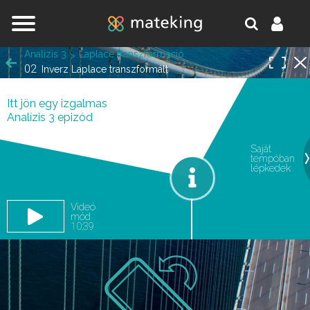
Jump to navigation
Analízis 3
Laplace transzformáció
02
Inverz Laplace transzformált
Itt jön egy izgalmas
Analízis 3 epizód
Saját
tempóban
oldal.
lépkedek
Videó
mód
10:39