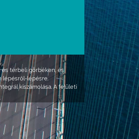
 és térbeli görbéken, és
 lépésről-lépésre.
tegrál kiszámolása. A felületi