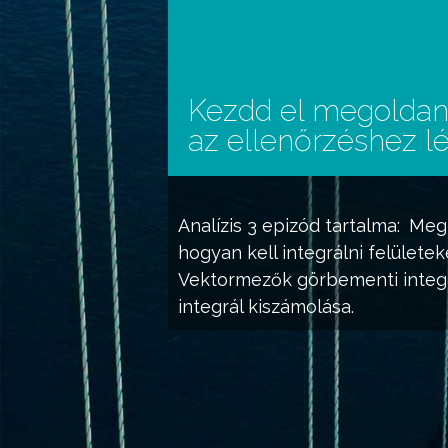
Kezdd el megoldani
az ellenőrzéshez lé
Analízis 3
epizód tartalma:
Megn
hogyan kell integrálni felület
Vektormezők görbementi integrál
integrál kiszámolása.