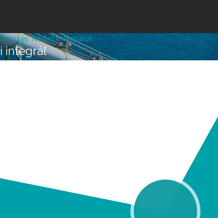
Jump to navigation
nti és felületi integrálok
 integrál
lépésre vagy attól, hogy
k melléd álljon és ne e
REGISZTRÁLOK/BELÉPEK