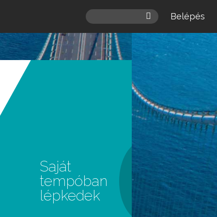
Belépés
 a
léd.
Saját
tempóban
lépkedek