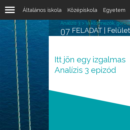
Általános iskola
Középiskola
Egyetem
Analízis 3
Vektormezők, görbeme
FELADAT | Felületi
07
Itt jön egy izgalmas
Egy 
Analízis 3 epizód
mate