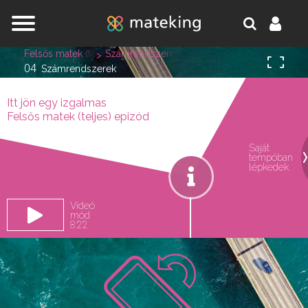
Jump to navigation
Felsős matek (teljes)
Számrendszerek és a hatványozás alapjai
04
Számrendszerek
Itt jön egy izgalmas
Felsős matek (teljes) epizód
Saját
tempóban
oldal.
lépkedek
Videó
mód
8:22