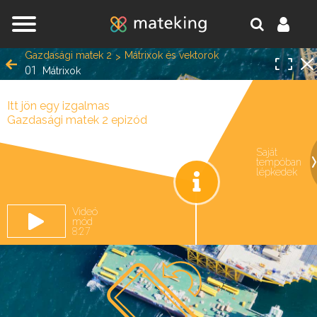
Jump to navigation
Gazdasági matek 2
Mátrixok és vektorok
01
Mátrixok
Itt jön egy izgalmas
Gazdasági matek 2 epizód
Saját
tempóban
oldal.
lépkedek
Videó
mód
8:27