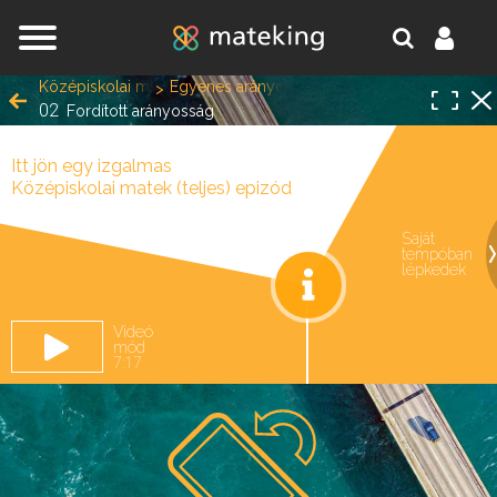
Jump to navigation
Középiskolai matek (teljes)
Egyenes arányosság, fordított arányosság
02
Fordított arányosság
Itt jön egy izgalmas
Középiskolai matek (teljes) epizód
Saját
tempóban
oldal.
lépkedek
Videó
mód
7:17