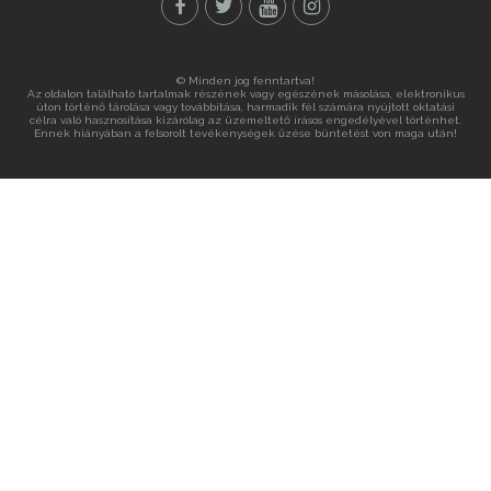
© Minden jog fenntartva!
Az oldalon található tartalmak részének vagy egészének másolása, elektronikus
úton történő tárolása vagy továbbítása, harmadik fél számára nyújtott oktatási
célra való hasznosítása kizárólag az üzemeltető írásos engedélyével történhet.
Ennek hiányában a felsorolt tevékenységek űzése büntetést von maga után!