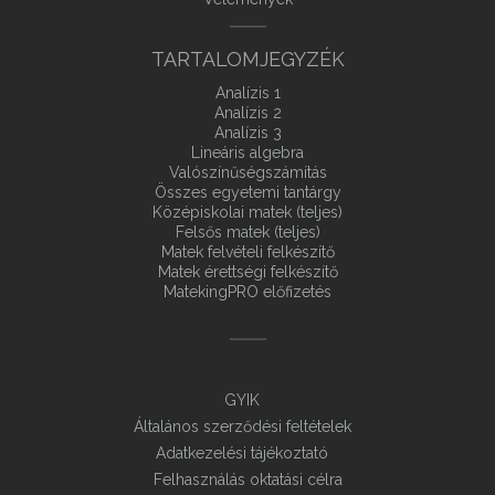
TARTALOMJEGYZÉK
Analízis 1
Analízis 2
Analízis 3
Lineáris algebra
Valószínűségszámítás
Összes egyetemi tantárgy
Középiskolai matek (teljes)
Felsős matek (teljes)
Matek felvételi felkészítő
Matek érettségi felkészítő
MatekingPRO előfizetés
GYIK
Általános szerződési feltételek
Adatkezelési tájékoztató
Felhasználás oktatási célra