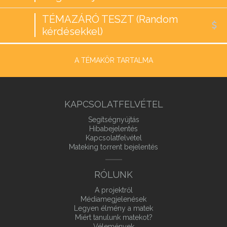
TÉMAZÁRÓ TESZT (Random
kérdésekkel)
A TÉMAKÖR TARTALMA
KAPCSOLATFELVÉTEL
Segítségnyújtás
Hibabejelentés
Kapcsolatfelvétel
Mateking torrent bejelentés
RÓLUNK
A projektről
Médiamegjelenések
Legyen élmény a matek
Miért tanulunk matekot?
Vélemények