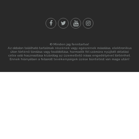
© Minden jog fenntartva!
Az oldalon található tartalmak részének vagy egészének másolása, elektronikus
úton történő tárolása vagy továbbítása, harmadik fél számára nyújtott oktatási
célra való hasznosítása kizárólag az üzemeltető írásos engedélyével történhet.
Ennek hiányában a felsorolt tevékenységek űzése büntetést von maga után!