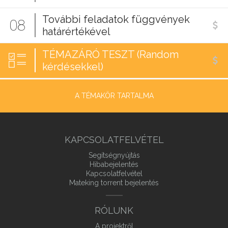
További feladatok függvények
08
határértékével
TÉMAZÁRÓ TESZT (Random
kérdésekkel)
A TÉMAKÖR TARTALMA
KAPCSOLATFELVÉTEL
Segítségnyújtás
Hibabejelentés
Kapcsolatfelvétel
Mateking torrent bejelentés
RÓLUNK
A projektről