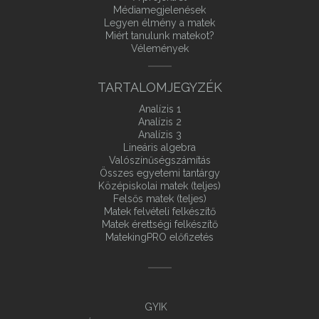
Médiamegjelenések
Legyen élmény a matek
Miért tanulunk matekot?
Vélemények
TARTALOMJEGYZÉK
Analízis 1
Analízis 2
Analízis 3
Lineáris algebra
Valószínűségszámítás
Összes egyetemi tantárgy
Középiskolai matek (teljes)
Felsős matek (teljes)
Matek felvételi felkészítő
Matek érettségi felkészítő
MatekingPRO előfizetés
GYIK