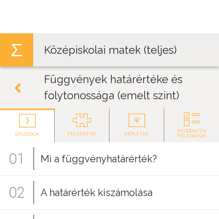
Jump to navigation
Középiskolai matek (teljes)
Függvények határértéke és
folytonossága (emelt szint)
INTERAKTÍV
FELADATOK
KÉPLETEK
EPIZÓDOK
FELADATOK
01
Mi a függvényhatárérték?
02
A határérték kiszámolása