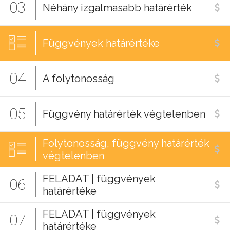
03
Néhány izgalmasabb határérték
Függvények határértéke
04
A folytonosság
05
Függvény határérték végtelenben
Folytonosság, függvény határérték
végtelenben
FELADAT | függvények
06
határértéke
FELADAT | függvények
07
határértéke