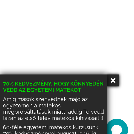
70% KEDVEZMÉNY, HOGY KÖNNYEDÉN
VEDD AZ EGYETEMI MATEKOT
Amíg mások szenvednek majd az
egyetemen a matekos
megpróbáltatások miatt, addig Te vedd
lazán az első félév matekos kihívásait :)
60-féle egyetemi matekos kurzusunk
70% kedvezménnyel augusztus 16-ig.