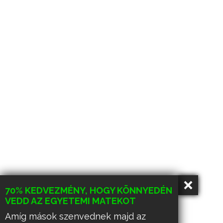
70% KEDVEZMÉNY, HOGY KÖNNYEDÉN
VEDD AZ EGYETEMI MATEKOT
Amíg mások szenvednek majd az