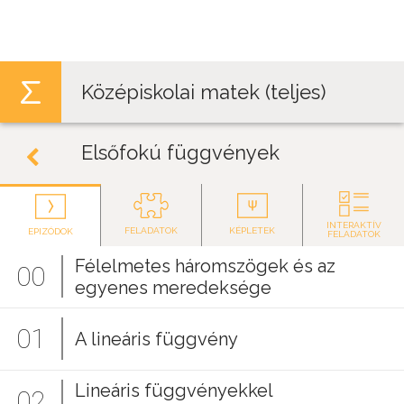
Jump to navigation
Középiskolai matek (teljes)
Elsőfokú függvények
INTERAKTÍV
FELADATOK
KÉPLETEK
EPIZÓDOK
FELADATOK
Félelmetes háromszögek és az
00
egyenes meredeksége
01
A lineáris függvény
Lineáris függvényekkel
02