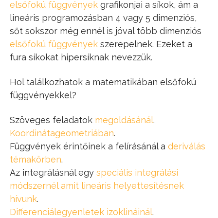
elsőfokú függvények
grafikonjai a síkok, ám a
lineáris programozásban 4 vagy 5 dimenziós,
sőt sokszor még ennél is jóval több dimenziós
elsőfokú függvények
szerepelnek. Ezeket a
fura síkokat hipersíknak nevezzük.
Hol találkozhatok a matematikában elsőfokú
függvényekkel?
Szöveges feladatok
megoldásánál
.
Koordinátageometriában
.
Függvények érintőinek a felírásánál a
deriválás
témakörben
.
Az integrálásnál egy
speciális integrálási
módszernél amit lineáris helyettesítésnek
hívunk
.
Differenciálegyenletek
izoklináinál
.