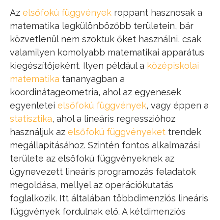
Az
elsőfokú függvények
roppant hasznosak a
matematika legkülönbözőbb területein, bár
közvetlenül nem szoktuk őket használni, csak
valamilyen komolyabb matematikai apparátus
kiegészítőjeként. Ilyen például a
középiskolai
matematika
tananyagban a
koordinátageometria, ahol az egyenesek
egyenletei
elsőfokú függvények
, vagy éppen a
statisztika
, ahol a lineáris regresszióhoz
használjuk az
elsőfokú függvényeket
trendek
megállapításához. Szintén fontos alkalmazási
területe az elsőfokú függvényeknek az
úgynevezett lineáris programozás feladatok
megoldása, mellyel az operációkutatás
foglalkozik. Itt általában többdimenziós lineáris
függvények fordulnak elő. A kétdimenziós