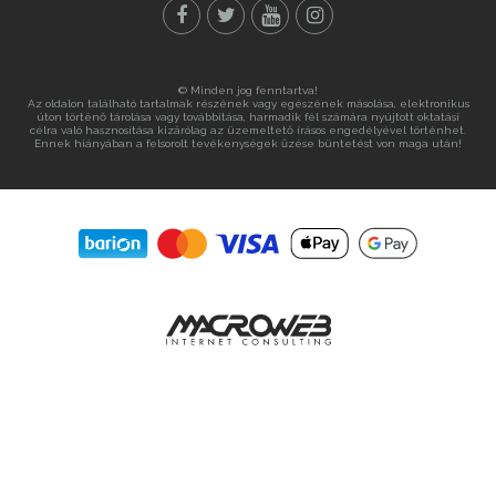
© Minden jog fenntartva!
Az oldalon található tartalmak részének vagy egészének másolása, elektronikus
úton történő tárolása vagy továbbítása, harmadik fél számára nyújtott oktatási
célra való hasznosítása kizárólag az üzemeltető írásos engedélyével történhet.
Ennek hiányában a felsorolt tevékenységek űzése büntetést von maga után!