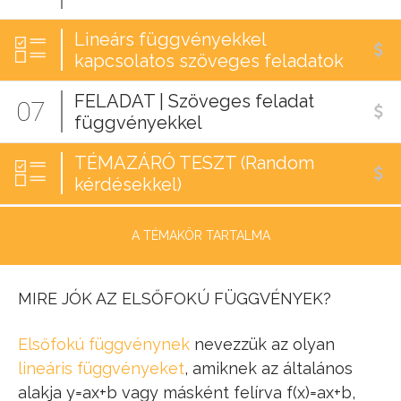
Lineárs függvényekkel
kapcsolatos szöveges feladatok
FELADAT | Szöveges feladat
07
függvényekkel
TÉMAZÁRÓ TESZT (Random
kérdésekkel)
A TÉMAKÖR TARTALMA
MIRE JÓK AZ ELSŐFOKÚ FÜGGVÉNYEK?
Elsőfokú függvénynek
nevezzük az olyan
lineáris függvényeket
, amiknek az általános
alakja y=ax+b vagy másként felírva f(x)=ax+b,