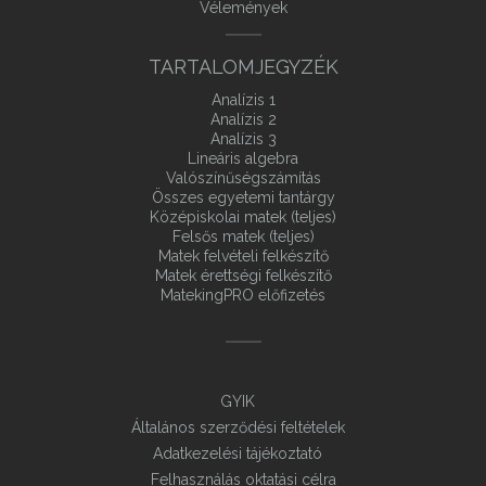
Vélemények
TARTALOMJEGYZÉK
Analízis 1
Analízis 2
Analízis 3
Lineáris algebra
Valószínűségszámítás
Összes egyetemi tantárgy
Középiskolai matek (teljes)
Felsős matek (teljes)
Matek felvételi felkészítő
Matek érettségi felkészítő
MatekingPRO előfizetés
GYIK
Általános szerződési feltételek
Adatkezelési tájékoztató
Felhasználás oktatási célra