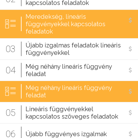
kapcsolatos feladatok
Meredekség, lineáris
függvényekkel kapcsolatos
feladatok
Újabb izgalmas feladatok lineáris
03
függvényekkel
Még néhány lineáris függvény
04
feladat
Még néhány lineáris függvény
feladat
Lineáris függvényekkel
05
kapcsolatos szöveges feladatok
06
Újabb függvényes izgalmak