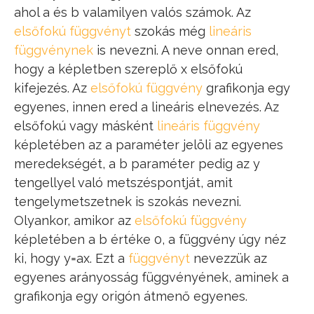
ahol a és b valamilyen valós számok. Az
elsőfokú függvényt
szokás még
lineáris
függvénynek
is nevezni. A neve onnan ered,
hogy a képletben szereplő x elsőfokú
kifejezés. Az
elsőfokú függvény
grafikonja egy
egyenes, innen ered a lineáris elnevezés. Az
elsőfokú vagy másként
lineáris függvény
képletében az a paraméter jelöli az egyenes
meredekségét, a b paraméter pedig az y
tengellyel való metszéspontját, amit
tengelymetszetnek is szokás nevezni.
Olyankor, amikor az
elsőfokú függvény
képletében a b értéke 0, a függvény úgy néz
ki, hogy y=ax. Ezt a
függvényt
nevezzük az
egyenes arányosság függvényének, aminek a
grafikonja egy origón átmenő egyenes.