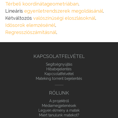
Térbeli koordinátageometriában
.
Lineáris
egyenletrendszerek megoldásánál
.
Kétváltozós
valószínűségi eloszlásoknál
.
Idősorok
elemzésénél
.
Regressziószámításnál
.
KAPCSOLATFELVÉTEL
Segítségnyújtás
Hibabejelentés
Kapcsolatfelvétel
Mateking torrent bejelentés
RÓLUNK
A projektről
Médiamegjelenések
Legyen élmény a matek
Miért tanulunk matekot?