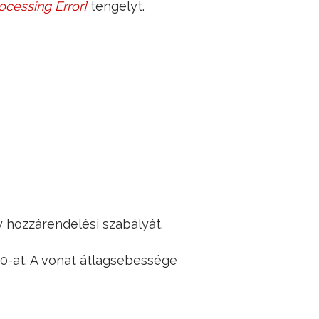
ocessing Error
]
tengelyt.
y hozzárendelési szabályát.
00-at. A vonat átlagsebessége