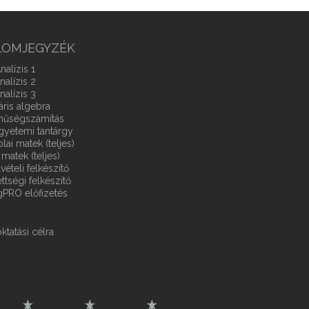
LOMJEGYZÉK
nalízis 1
nalízis 2
nalízis 3
áris algebra
ínűségszámítás
gyetemi tantárgy
ai matek (teljes)
matek (teljes)
vételi felkészítő
ttségi felkészítő
gPRO előfizetés
ktatási célra