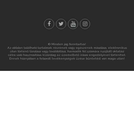
© Minden jog fenntartva!
Az oldalon található tartalmak részének vagy egészének másolása, elektronikus
úton történő tárolása vagy továbbítása, harmadik fél számára nyújtott oktatási
célra való hasznosítása kizárólag az üzemeltető írásos engedélyével történhet.
Ennek hiányában a felsorolt tevékenységek űzése büntetést von maga után!