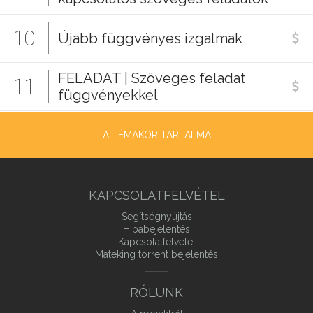
10
Újabb függvényes izgalmak
FELADAT | Szöveges feladat
11
függvényekkel
A TÉMAKÖR TARTALMA
KAPCSOLATFELVÉTEL
Segítségnyújtás
Hibabejelentés
Kapcsolatfelvétel
Mateking torrent bejelentés
RÓLUNK