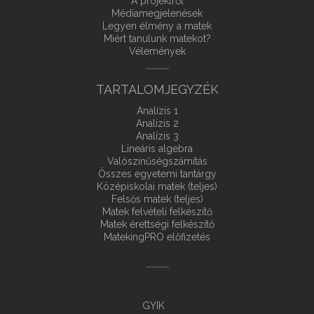
A projektről
Médiamegjelenések
Legyen élmény a matek
Miért tanulunk matekot?
Vélemények
TARTALOMJEGYZÉK
Analízis 1
Analízis 2
Analízis 3
Lineáris algebra
Valószínűségszámítás
Összes egyetemi tantárgy
Középiskolai matek (teljes)
Felsős matek (teljes)
Matek felvételi felkészítő
Matek érettségi felkészítő
MatekingPRO előfizetés
GYIK