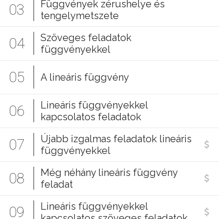
Függvények zérushelye és
03
tengelymetszete
Szöveges feladatok
04
függvényekkel
05
A lineáris függvény
Lineáris függvényekkel
06
kapcsolatos feladatok
Újabb izgalmas feladatok lineáris
07
függvényekkel
Még néhány lineáris függvény
08
feladat
Lineáris függvényekkel
09
kapcsolatos szöveges feladatok