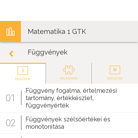
Jump to navigation
Matematika 1 GTK
Függvények
FELADATOK
KÉPLETEK
EPIZÓDOK
Függvény fogalma, értelmezési
01
tartomány, értékkészlet,
függvényérték
Függvények szélsőértékei és
02
monotonitása