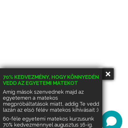
70% KEDVEZMÉNY, HOGY KÖNNYEDÉN
VEDD AZ EGYETEMI MATEKOT
Amíg mások szenvednek majd az
egyetemen a matekos
megpróbáltatások miatt, addig Te vedd
lazán az első félév matekos kihívásait :)
60-féle egyetemi matekos kurzusunk
70% kedvezménnyel augusztus 16-ig.