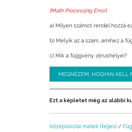
[
Math Processing Error
]
f
(
x
)
=
x
2
−
4
D
f
:
−
2
≤
x
≤
4
a) Milyen számot rendel hozzá e
b) Melyik az a szám, amihez a fü
c) Mik a függvény zérushelyei?
MEGNÉZEM, HOGYAN KELL 
Ezt a képletet még az alábbi k
Középiskolai matek (teljes)
/
Fü