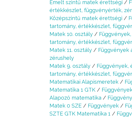
Emelt szintű matek érettségi
/
F
értékkészlet, függvényérték, zé
Középszintű matek érettségi
/
F
tartomány, értékkészlet, függvé
Matek 10. osztály
/
Függvények, é
tartomány, értékkészlet, függvé
Matek 11. osztály
/
Függvények 
zérushely
Matek 9. osztály
/
Függvények, é
tartomány, értékkészlet, függvé
Matematikai Alapismeretek
/
Fü
Matematika 1 GTK
/
Függvénye
Alapozó matematika
/
Függvén
Matek 0 SZE
/
Függvények
/
Fü
SZTE GTK Matematika 1
/
Függ