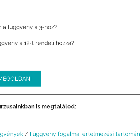
z a függvény a 3-hoz?
ggvény a 12-t rendeli hozzá?
MEGOLDANI
urzusainkban is megtalálod:
ggvények
/
Függvény fogalma, értelmezési tartomány