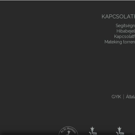
KAPCSOLAT
Segítségn
Hibabeje
Kapcsolatf
Mateking torren
GYIK
Álta