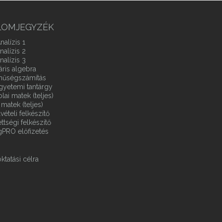
LOMJEGYZÉK
nalízis 1
nalízis 2
nalízis 3
áris algebra
ínűségszámítás
gyetemi tantárgy
ai matek (teljes)
matek (teljes)
vételi felkészítő
ttségi felkészítő
gPRO előfizetés
ktatási célra