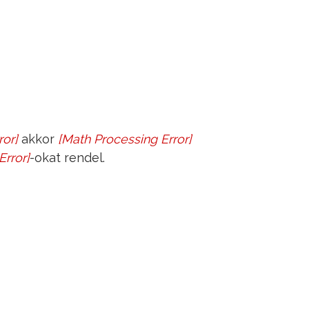
ror
]
akkor
[
Math Processing Error
]
y
1
≠
y
2
Error
]
-okat rendel.