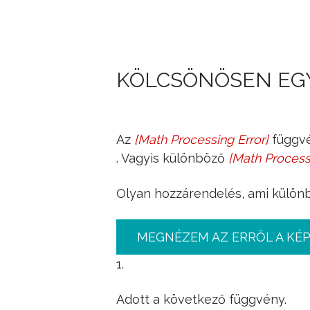
KÖLCSÖNÖSEN EG
Az
[
Math Processing Error
]
függvé
f
:
x
↦
y
. Vagyis különböző
[
Math Process
x
Olyan hozzárendelés, ami külön
MEGNÉZEM AZ ERRŐL A KÉ
1.
Adott a következő függvény.