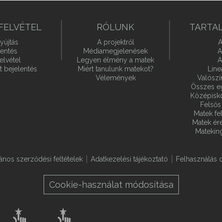
FELVÉTEL
RÓLUNK
TARTA
yújtás
A projektről
A
lentés
Médiamegjelenések
A
elvétel
Legyen élmény a matek
A
t bejelentés
Miért tanulunk matekot?
Line
Vélemények
Valósz
Összes e
Középiskol
Felsős 
Matek fel
Matek ére
Matekin
lános szerződési feltételek
Adatkezelési tájékoztató
Felhasználás o
Cookie-használat módosítása