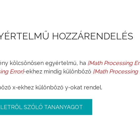
Jump to navigation
YÉRTELMŰ HOZZÁRENDELÉS
ny kölcsönösen egyértelmű, ha
[
Math Processing Er
x
1
≠
x
2
ing Error
]
-ekhez mindig különböző
[
Math Processing 
y
böző x-ekhez különböző y-okat rendel.
PLETRŐL SZÓLÓ TANANYAGOT