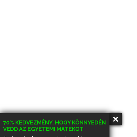
70% KEDVEZMÉNY, HOGY KÖNNYEDÉN
VEDD AZ EGYETEMI MATEKOT