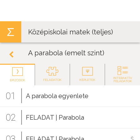
Jump to navigation
Középiskolai matek (teljes)
A parabola (emelt szint)
INTERAKTÍV
FELADATOK
KÉPLETEK
EPIZÓDOK
FELADATOK
01
A parabola egyenlete
02
FELADAT | Parabola
03
FELADAT | Parabola