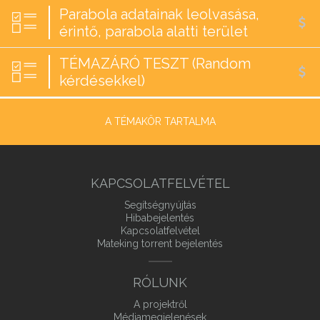
Parabola adatainak leolvasása,
érintő, parabola alatti terület
TÉMAZÁRÓ TESZT (Random
kérdésekkel)
A TÉMAKÖR TARTALMA
KAPCSOLATFELVÉTEL
Segítségnyújtás
Hibabejelentés
Kapcsolatfelvétel
Mateking torrent bejelentés
RÓLUNK
A projektről
Médiamegjelenések