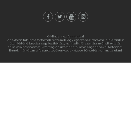
© Minden jog fenntartva!
Az oldalon található tartalmak részének vagy egészének másolása, elektronikus
úton történő tárolása vagy továbbítása, harmadik fél számára nyújtott oktatási
célra való hasznosítása kizárólag az üzemeltető írásos engedélyével történhet.
Ennek hiányában a felsorolt tevékenységek űzése büntetést von maga után!