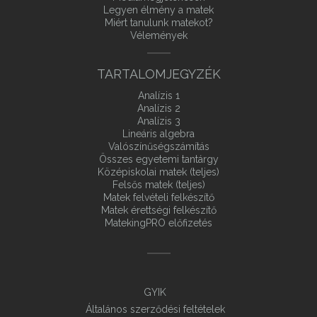
Legyen élmény a matek
Miért tanulunk matekot?
Vélemények
TARTALOMJEGYZÉK
Analízis 1
Analízis 2
Analízis 3
Lineáris algebra
Valószínűségszámítás
Összes egyetemi tantárgy
Középiskolai matek (teljes)
Felsős matek (teljes)
Matek felvételi felkészítő
Matek érettségi felkészítő
MatekingPRO előfizetés
GYIK
Általános szerződési feltételek