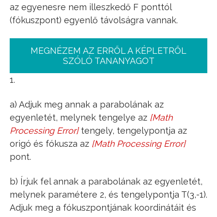
az egyenesre nem illeszkedő F ponttól
(fókuszpont) egyenlő távolságra vannak.
MEGNÉZEM AZ ERRŐL A KÉPLETRŐL
SZÓLÓ TANANYAGOT
1.
a) Adjuk meg annak a parabolának az
egyenletét, melynek tengelye az
[
Math
y
Processing Error
]
tengely, tengelypontja az
origó és fókusza az
[
Math Processing Error
]
F
(
0
,
3
)
pont.
b) Írjuk fel annak a parabolának az egyenletét,
melynek paramétere 2, és tengelypontja T(3,-1).
Adjuk meg a fókuszpontjának koordinátáit és