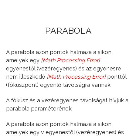
Jump to navigation
PARABOLA
A parabola azon pontok halmaza a síkon,
amelyek egy
[
Math Processing Error
]
v
egyenestől (vezéregyenes) és az egyenesre
nem illeszkedő
[
Math Processing Error
]
ponttól
F
(fókuszpont) egyenlő távolságra vannak.
A fókusz és a vezéregyenes távolságát hívjuk a
parabola paraméterének.
A parabola azon pontok halmaza a síkon,
amelyek egy v egyenestől (vezéregyenes) és