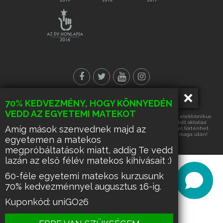
70% KEDVEZMÉNY, HOGY KÖNNYEDÉN
© Minden jog fenntartva!
VEDD AZ EGYETEMI MATEKOT
Az oldalon található tartalmak részének vagy egészének másolása, elektronikus
úton történő tárolása vagy továbbítása, harmadik fél számára nyújtott oktatási
Amíg mások szenvednek majd az
célra való hasznosítása kizárólag az üzemeltető írásos engedélyével történhet.
Ennek hiányában a felsorolt tevékenységek űzése büntetést von maga után!
egyetemen a matekos
megpróbáltatások miatt, addig Te vedd
lazán az első félév matekos kihívásait :)
60-féle egyetemi matekos kurzusunk
70% kedvezménnyel augusztus 16-ig.
Kuponkód: uniGO26