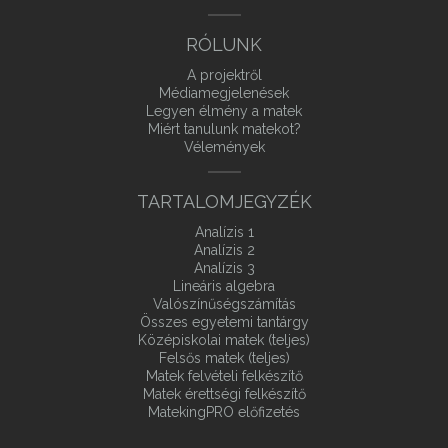
RÓLUNK
A projektről
Médiamegjelenések
Legyen élmény a matek
Miért tanulunk matekot?
Vélemények
TARTALOMJEGYZÉK
Analízis 1
Analízis 2
Analízis 3
Lineáris algebra
Valószínűségszámítás
Összes egyetemi tantárgy
Középiskolai matek (teljes)
Felsős matek (teljes)
Matek felvételi felkészítő
Matek érettségi felkészítő
MatekingPRO előfizetés