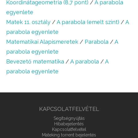
Koordinátageometria (8,7 pont)
/
A parabola
egyenlete
Matek 11. osztály
/
A parabola (emelt szint)
/
A
parabola egyenlete
Matematikai Alapismeretek
/
Parabola
/
A
parabola egyenlete
Bevezető matematika
/
A parabola
/
A
parabola egyenlete
KAPCSOLATFELVÉTEL
Segítségnyújtás
Hibabejelentés
Kapcsolatfelvétel
Mateking torrent bejelentés