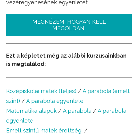
vezéregyenesének egyenletét.
MEGNÉZEM, HOGYAN KELL
MEGOLDANI
Ezt a képletet még az alábbi kurzusainkban
is megtalálod:
Középiskolai matek (teljes)
/
A parabola (emelt
szint)
/
A parabola egyenlete
Matematika alapok
/
A parabola
/
A parabola
egyenlete
Emelt szintű matek érettségi
/