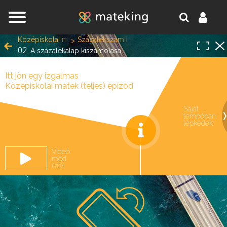
Jump to navigation
Középiskolai matek (teljes)
Százalékszámítás
02
A százalékalap kiszámolása
Itt jön egy izgalmas
Középiskolai matek (teljes) epizód
Saját
tempóban
oldal.
lépkedek
Videó
mód
6:03