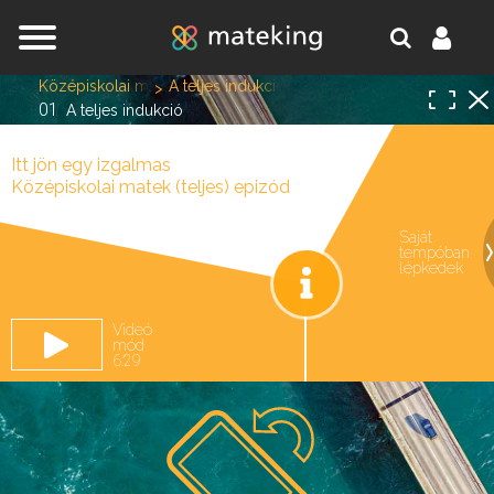
Jump to navigation
Középiskolai matek (teljes)
A teljes indukció (emelt szint)
01
A teljes indukció
Itt jön egy izgalmas
Középiskolai matek (teljes) epizód
Saját
tempóban
oldal.
lépkedek
Videó
mód
6:29