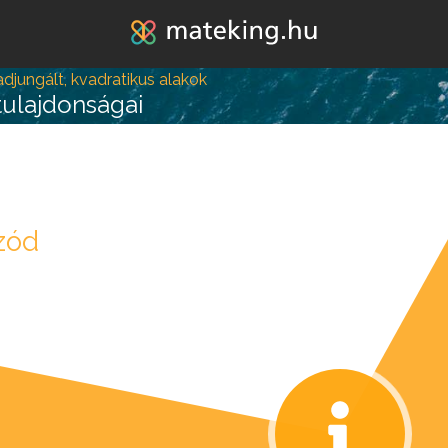
Jump to navigation
djungált, kvadratikus alakok
tulajdonságai
lépésre vagy attól, hogy
zód
k melléd álljon és ne e
REGISZTRÁLOK/BELÉPEK