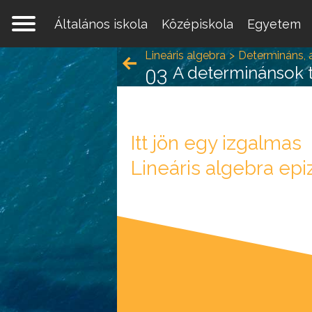
Általános iskola
Középiskola
Egyetem
Lineáris algebra
Determináns, a
A determinánsok 
03
Itt jön egy izgalmas
Egy 
Lineáris algebra epi
mate