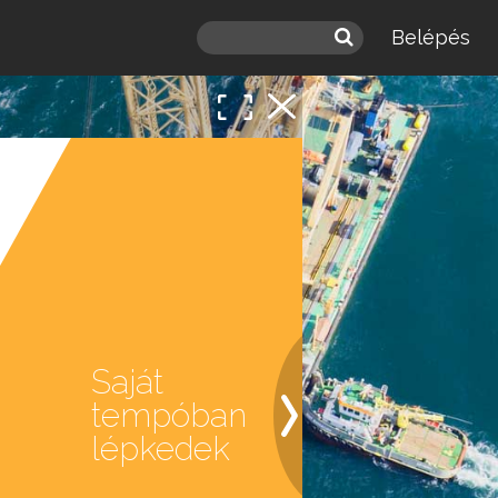
Belépés
 a
léd.
Saját
tempóban
lépkedek