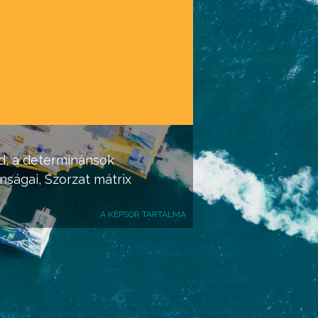
ed, a determinánsok
nságai, Szorzat
mátrix
A KÉPSOR TARTALMA