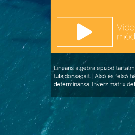
Vid
mó
Lineáris algebra
epizód tartalm
tulajdonságait. | Alsó és felső
determinánsa, Inverz
mátrix
det