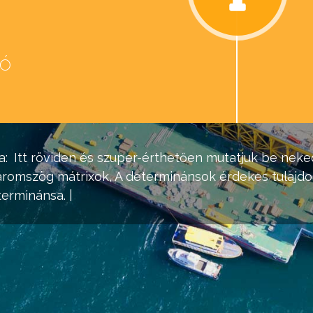
eó
d
a:
Itt röviden és szuper-érthetően mutatjuk be nek
 háromszög
mátrixok
, A determinánsok érdekes tulajdo
erminánsa. |