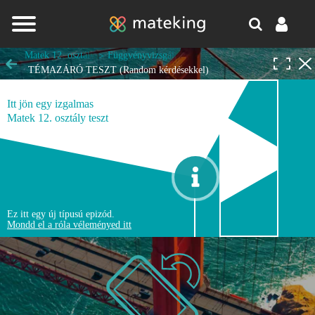
Jump to navigation
Matek 12. osztály
Függvényvizsgálat, szélsőérték feladatok (emelt szin
TÉMAZÁRÓ TESZT (Random kérdésekkel)
Itt jön egy izgalmas
Egy lépésre vagy attól, hogy a
Matek 12. osztály teszt
matek melléd álljon és ne eléd.
dal.
REGISZTRÁLOK/BELÉPEK
Ez itt egy új típusú epizód.
Mondd el a róla véleményed itt