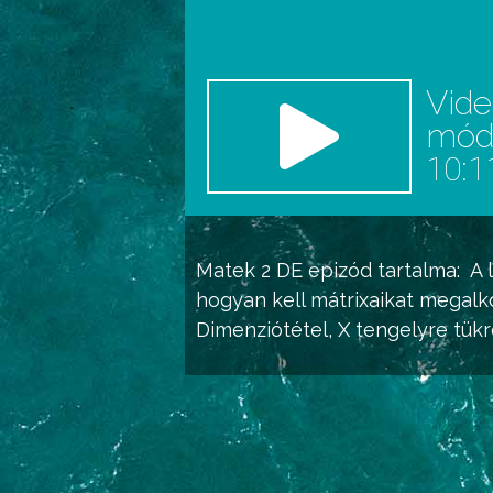
Vid
mó
10:1
Matek 2 DE
epizód tartalma:
A 
hogyan kell mátrixaikat megalko
Dimenziótétel, X tengelyre tükr