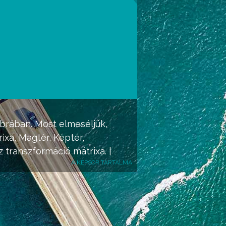
ebrában. Most elmeséljük,
ixa, Magtér, Képtér,
 transzformáció mátrixa. |
A KÉPSOR TARTALMA