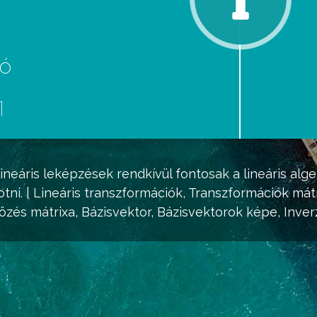
eó
d
1
lineáris leképzések rendkívül fontosak a lineáris alg
tni. | Lineáris transzformációk, Transzformációk mátr
özés mátrixa, Bázisvektor, Bázis
vektorok
képe, Inverz