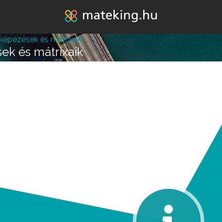
Jump to navigation
leképezések és mátrixaik
sek és mátrixaik