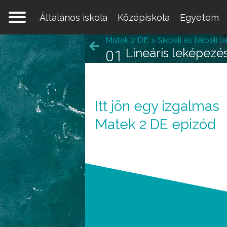
Általános iskola
Középiskola
Egyetem
Matek 2 DE
Síkbeli és térbeli 
Lineáris leképezé
01
Itt jön egy izgalmas
Matek 2 DE epizód