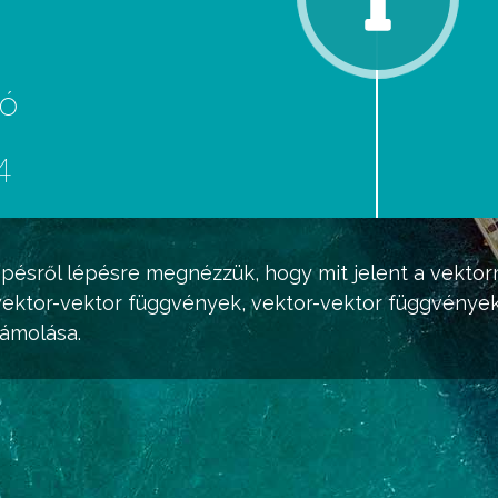
eó
d
4
pésről lépésre megnézzük, hogy mit jelent a vektor
ektor-vektor függvények, vektor-vektor függvények
zámolása.