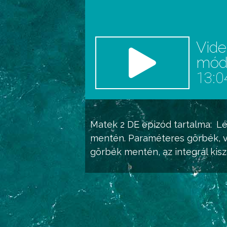
Vid
mó
13:0
Matek 2 DE
epizód tartalma:
Lé
mentén. Paraméteres görbék, v
görbék mentén, az integrál kis