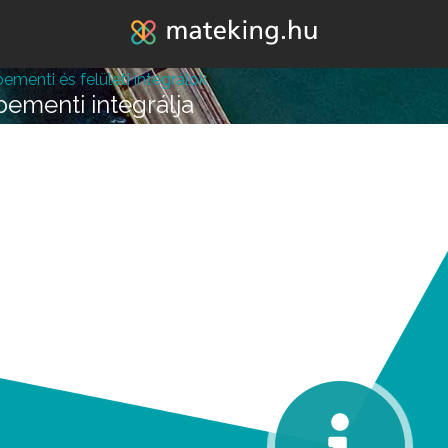
Jump to navigation
menti és felületi integrálok
ementi integrálja