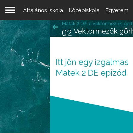
Általános iskola
Középiskola
Egyetem
Matek 2 DE
Vektormezők, görbe
Vektormezők görb
02
Itt jön egy izgalmas
Matek 2 DE epizód