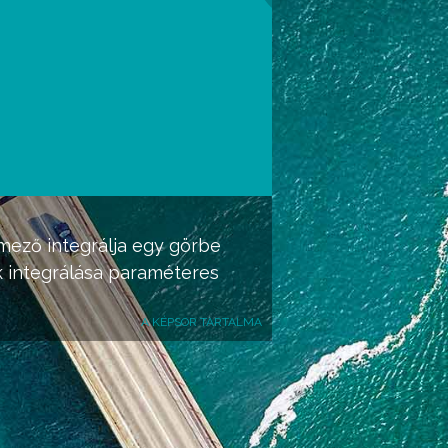
mező integrálja egy görbe
 integrálása paraméteres
A KÉPSOR TARTALMA