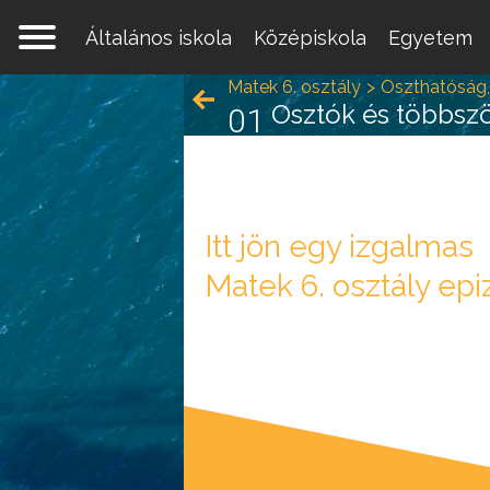
Általános iskola
Középiskola
Egyetem
Matek 6. osztály
Oszthatóság
Osztók és többsz
01
Itt jön egy izgalmas
Matek 6. osztály epi