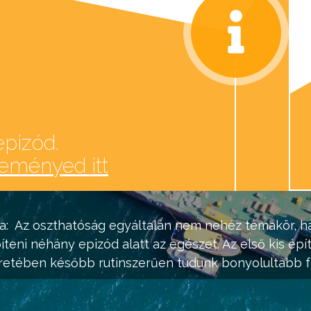
epizód.
leményed itt
a:
Az oszthatóság egyáltalán nem nehéz témakör, ha
teni néhány epizód alatt az egészet. Az első kis épí
retében később rutinszerűen tudunk bonyolultabb f