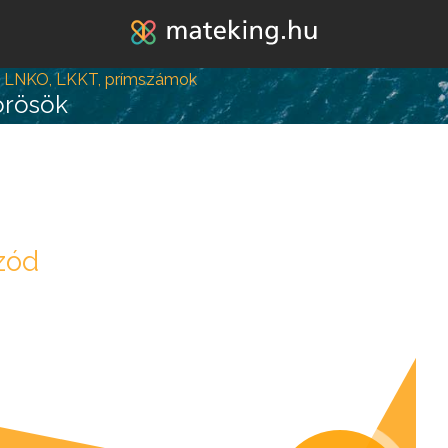
Jump to navigation
, LNKO, LKKT, prímszámok
örösök
zód