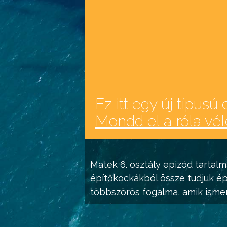
Ez itt egy új típusú 
Mondd el a róla vé
Matek 6. osztály
epizód tartalm
építőkockákból össze tudjuk épí
többszörös fogalma, amik isme