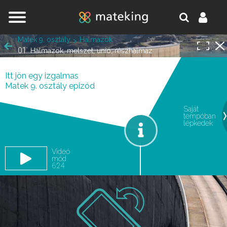
Jump to navigation
Matek 9. osztály
Halmazok
01
Halmazok, metszet, unió, részhalmaz
Itt jön egy izgalmas
Matek 9. osztály epizód
Saját
tempóban
oldal.
lépkedek
Videó
mód
6:24