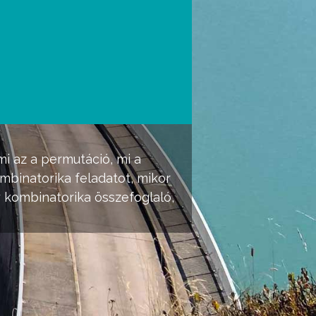
i az a permutáció, mi a
mbinatorika feladatot, mikor
y kombinatorika összefoglaló,