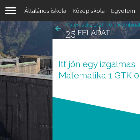
Általános iskola
Középiskola
Egyetem
Matematika 1 GTK 0
Kombinat
FELADAT
25
Itt jön egy izgalmas
Egy 
Matematika 1 GTK 0
mate