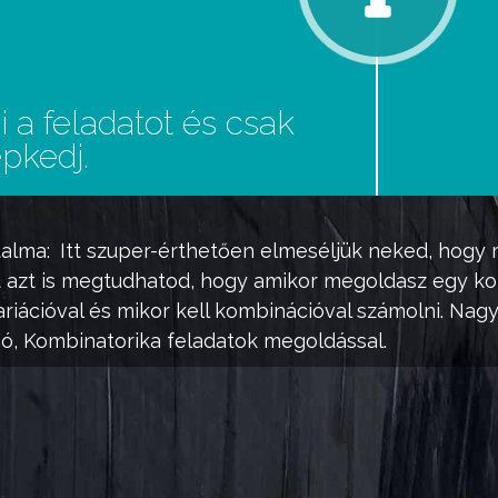
 a feladatot és csak
pkedj.
talma:
Itt szuper-érthetően elmeséljük neked, hogy m
őt azt is megtudhatod, hogy amikor megoldasz egy ko
variációval és mikor kell kombinációval számolni. Nag
ió, Kombinatorika feladatok megoldással.