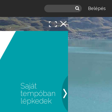
Belépés
 a
léd.
Saját
tempóban
lépkedek