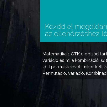
Kezdd el megoldani
az ellenőrzéshez lé
Matematika 1 GTK 0
epizód tar
variáció és mi a kombináció, s
kell permutációval, mikor kell 
Permutáció, Variáció, Kombinác