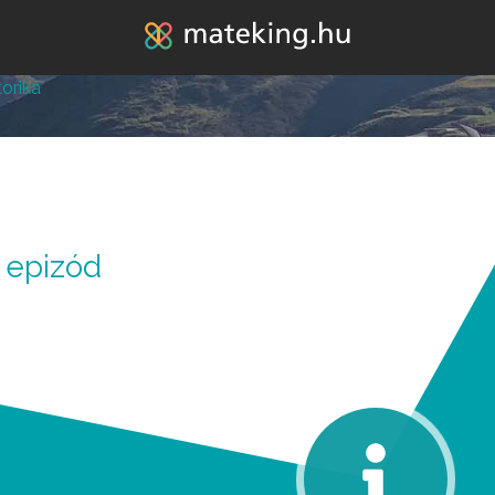
Jump to navigation
orika
lépésre vagy attól, hogy
 epizód
k melléd álljon és ne e
REGISZTRÁLOK/BELÉPEK