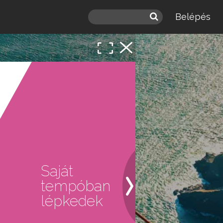
Belépés
 a
léd.
Saját
tempóban
lépkedek