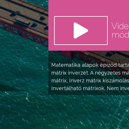
Vid
mó
Matematika alapok
epizód tart
mátrix
inverzét. A négyzetes
má
mátrix
, Inverz
mátrix
kiszámolás
Invertálható
mátrixok
, Nem inv