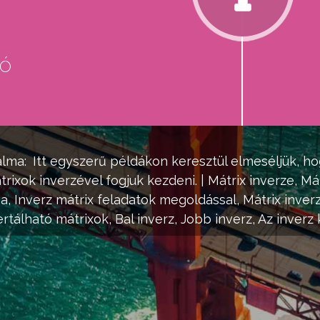
eó
d
alma:
Itt egyszerű példákon keresztül elmeséljük, ho
trixok
inverzével fogjuk kezdeni. |
Mátrix
inverze,
Mát
a, Inverz
mátrix
feladatok megoldással,
Mátrix
inver
ertálható
mátrixok
, Bal inverz, Jobb inverz, Az inverz 