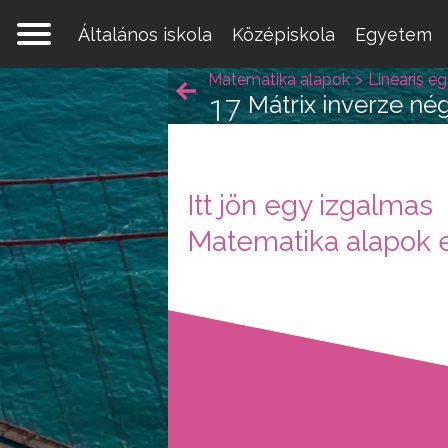
Általános iskola
Középiskola
Egyetem
Matematika alapok
Lineáris e
Mátrix inverze né
17
Itt jön egy izgalmas
Egy 
Matematika alapok 
mate