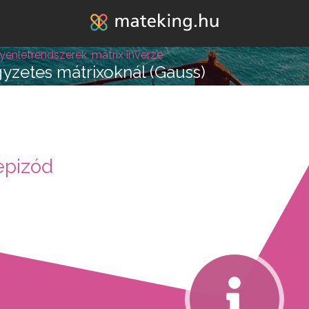
Jump to navigation
gyenletrendszerek, mátrix inverze
gyzetes mátrixoknál (Gauss)
lépésre vagy attól, hogy
epizód
k melléd álljon és ne e
REGISZTRÁLOK/BELÉPEK