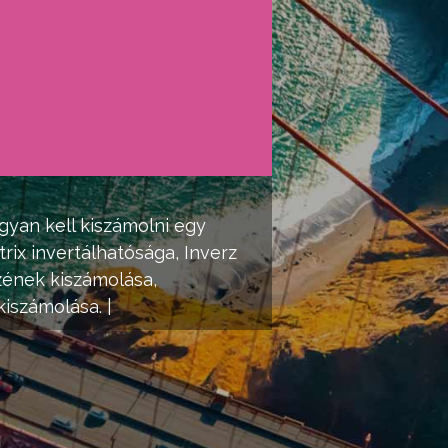
gyan kell kiszámolni egy
rix
invertálhatósága, Inverz
zének kiszámolása,
kiszámolása. |