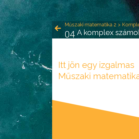
Műszaki matematika 2
Kompl
A komplex számok
04
Itt jön egy izgalmas
Műszaki matematika