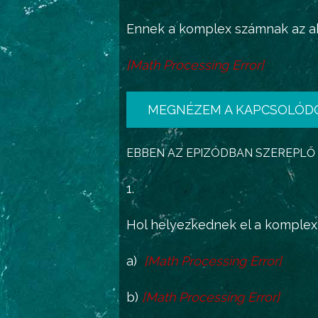
Ennek a komplex számnak az ab
[
Math Processing Error
]
∣
z
∣=
a
2
+
b
2
MEGNÉZEM A KAPCSOLÓD
EBBEN AZ EPIZÓDBAN SZEREPLŐ
1.
Hol helyezkednek el a komple
a)
[
Math Processing Error
]
|
z
−
4
i
|
≤
|
z
+
2
|
b)
[
Math Processing Error
]
|
z
−
3
+
i
|
>
2