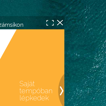
számsíkon
Saját
tempóban
lépkedek