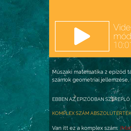
Vid
mó
10:0
Műszaki matematika 2
epizód ta
számok
geometriai jellemzése,
EBBEN AZ EPIZÓDBAN SZEREPLŐ 
KOMPLEX SZÁM ABSZOLÚTÉRTÉ
Van itt ez a komplex szám:
[
Mat
z
=
a
+