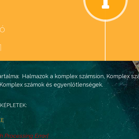
eó
d
1
rtalma:
Halmazok a komplex számsíon,
Komplex sz
Komplex számok
és egyenlőtlenségek.
KÉPLETEK:
KE
h Processing Error
]
b
i