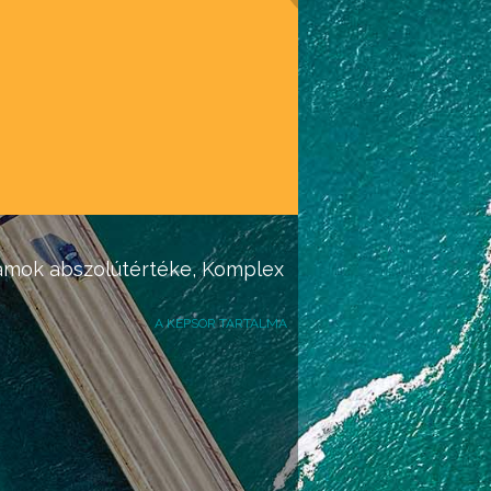
ámok
abszolútértéke,
Komplex
A KÉPSOR TARTALMA