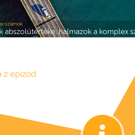
Jump to navigation
ex számok
 abszolútértéke, halmazok a komplex 
 2 epizód