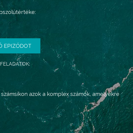
szolútértéke:
Ó EPIZÓDOT
 FELADATOK:
x számsíkon azok a komplex számok, amelyekre