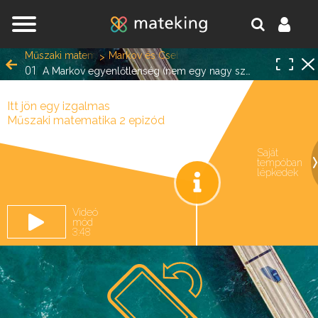
Jump to navigation
Műszaki matematika 2
Markov és Csebisev egyenlőtlenségek
01
A Markov egyenlőtlenség (nem egy nagy szám)
Itt jön egy izgalmas
Műszaki matematika 2 epizód
Saját
tempóban
oldal.
lépkedek
Videó
mód
3:48