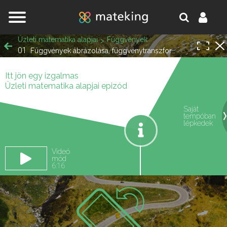
Jump to navigation
Üzleti matematika alapjai
Függvények
01
Függvények ábrázolása, függvénytranszformációk
Itt jön egy izgalmas
Üzleti matematika alapjai epizód
Saját
tempóban
oldal.
lépkedek
Videó
mód
6:16