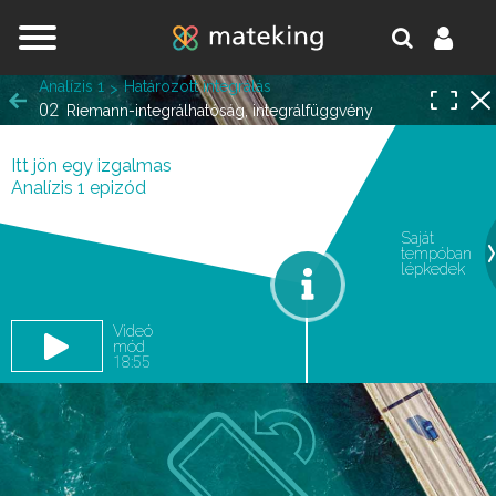
Jump to navigation
Analízis 1
Határozott integrálás
02
Riemann-integrálhatóság, integrálfüggvény
Itt jön egy izgalmas
Analízis 1 epizód
Saját
tempóban
oldal.
lépkedek
Videó
mód
18:55