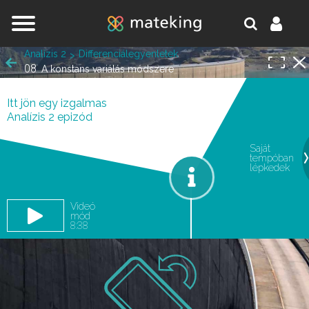
Jump to navigation
Analízis 2
Differenciálegyenletek
08
A konstans variálás módszere
Itt jön egy izgalmas
Analízis 2 epizód
Saját
tempóban
oldal.
lépkedek
Videó
mód
8:38