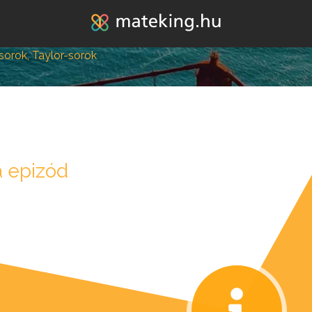
Jump to navigation
orok, Taylor-sorok
 epizód