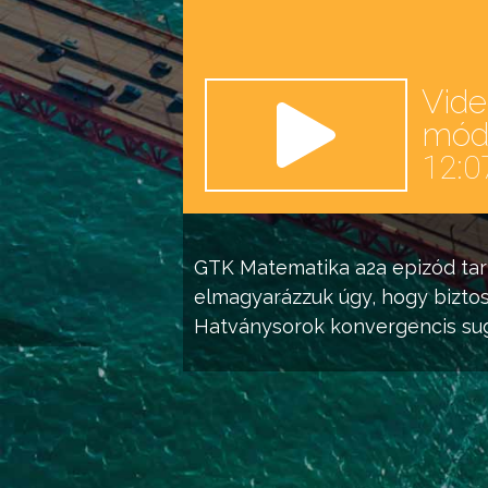
Vid
mó
12:0
GTK Matematika a2a
epizód tar
elmagyarázzuk úgy, hogy bizto
Hatványsorok
konvergencis sug