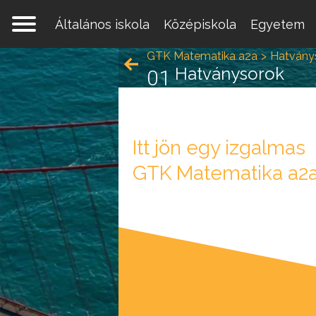
Általános iskola
Középiskola
Egyetem
GTK Matematika a2a
Hatványs
Hatványsorok
01
Itt jön egy izgalmas
GTK Matematika a2a