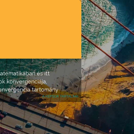
atematikában és itt
ok
konvergenciája,
onvergencia tartomány
A KÉPSOR TARTALMA