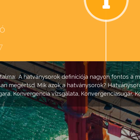
eó
d
7
talma:
A
hatványsorok
definíciója nagyon fontos a m
san megértsd. Mik azok a
hatványsorok
?
Hatványsor
ara, Konvergencia vizsgálata, Konvergenciasugár,
K