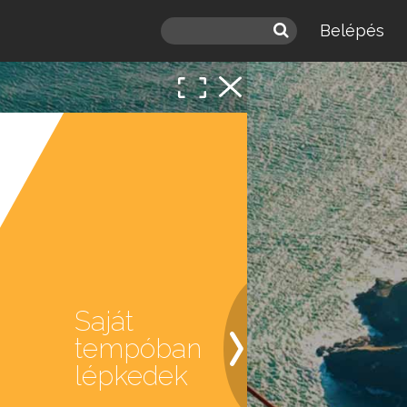
Belépés
Saját
tempóban
lépkedek