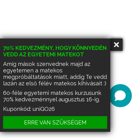
70% KEDVEZMÉNY, HOGY KÖNNYEDÉN
VEDD AZ EGYETEMI MATEKOT
Amíg mások szenvednek majd az
egyetemen a matekos
megpróbáltatások miatt, addig Te vedd
lazán az első félév matekos kihívásait :)
60-féle egyetemi matekos kurzusunk
70% kedvezménnyel augusztus 16-ig.
Kuponkód: uniGO26
ERRE VAN SZÜKSÉGEM