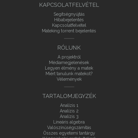
KAPCSOLATFELVÉTEL
Segítségnyújtás
Hibabejelentés
Kapcsolatfelvétel
Mateking torrent bejelentés
RÓLUNK
A projektről
Médiamegjelenések
Legyen élmény a matek
Miért tanulunk matekot?
Vélemények
TARTALOMJEGYZÉK
Analízis 1
Analízis 2
Analízis 3
Lineáris algebra
Valószínűségszámítás
Összes egyetemi tantárgy