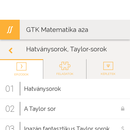
Jump to navigation
GTK Matematika a2a
Hatványsorok, Taylor-sorok
FELADATOK
KÉPLETEK
EPIZÓDOK
01
Hatványsorok
02
A Taylor sor
03
Igazán fantasztikus Taylor sorok