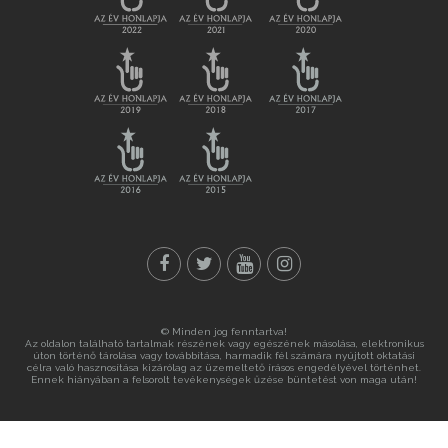
© Minden jog fenntartva!
Az oldalon található tartalmak részének vagy egészének másolása, elektronikus
úton történő tárolása vagy továbbítása, harmadik fél számára nyújtott oktatási
célra való hasznosítása kizárólag az üzemeltető írásos engedélyével történhet.
Ennek hiányában a felsorolt tevékenységek űzése büntetést von maga után!