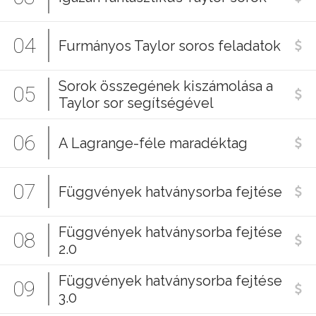
04
Furmányos Taylor soros feladatok
Sorok összegének kiszámolása a
05
Taylor sor segítségével
06
A Lagrange-féle maradéktag
07
Függvények hatványsorba fejtése
Függvények hatványsorba fejtése
08
2.0
Függvények hatványsorba fejtése
09
3.0