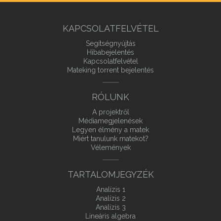
KAPCSOLATFELVÉTEL
Segítségnyújtás
Hibabejelentés
Kapcsolatfelvétel
Mateking torrent bejelentés
RÓLUNK
A projektről
Médiamegjelenések
Legyen élmény a matek
Miért tanulunk matekot?
Vélemények
TARTALOMJEGYZÉK
Analízis 1
Analízis 2
Analízis 3
Lineáris algebra