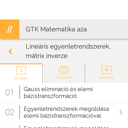
Jump to navigation
GTK Matematika a2a
Lineáris egyenletrendszerek,
mátrix inverze
FELADATOK
KÉPLETEK
EPIZÓDOK
Gauss elimináció és elemi
01
bázistranszformáció
Egyenletrendszerek megoldása
02
elemi bázistranszformációval