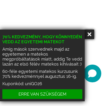
70% KEDVEZMÉNY, HOGY KÖNNYEDÉN
VEDD AZ EGYETEMI MATEKOT
Amíg mások szenvednek majd az
egyetemen a matekos
megpróbáltatások miatt, addig Te vedd
lazán az első félév matekos kihívásait :)
60-féle egyetemi matekos kurzusunk
70% kedvezménnyel augusztus 16-ig.
Kuponkód: uniGO26
ERRE VAN SZÜKSÉGEM