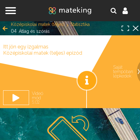
Jump to navigation
Középiskolai matek (teljes)
Statisztika
04
Átlag és szórás
Itt jön egy izgalmas
Középiskolai matek (teljes) epizód
Saját
tempóban
oldal.
lépkedek
Videó
mód
5:02