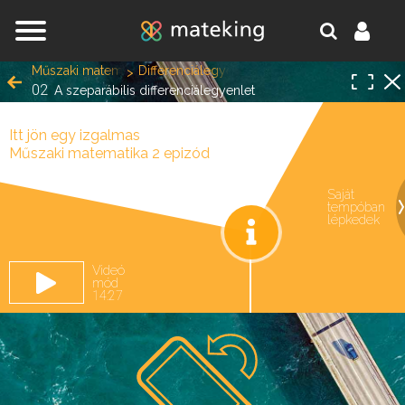
Jump to navigation
Műszaki matematika 2
Differenciálegyenletek
02
A szeparábilis differenciálegyenlet
Itt jön egy izgalmas
Műszaki matematika 2 epizód
Saját
tempóban
oldal.
lépkedek
Videó
mód
14:27