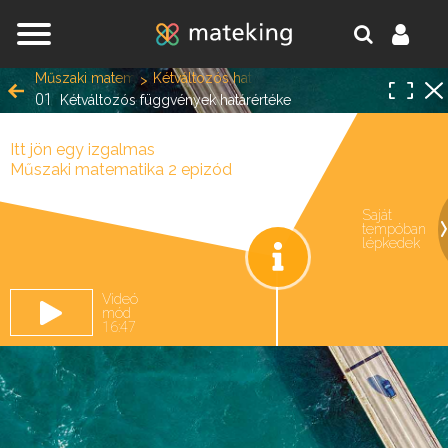
Jump to navigation
Műszaki matematika 2
Kétváltozós határérték és totális differenciálh
01
Kétváltozós függvények határértéke
Itt jön egy izgalmas
Műszaki matematika 2 epizód
Saját
tempóban
oldal.
lépkedek
Videó
mód
16:47