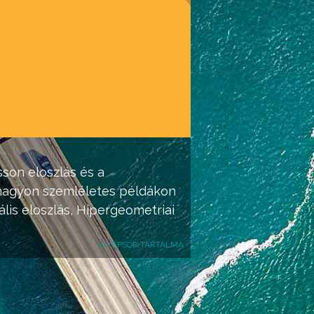
sson eloszlás
és a
s nagyon szemléletes példákon
lis eloszlás
,
Hipergeometriai
A KÉPSOR TARTALMA