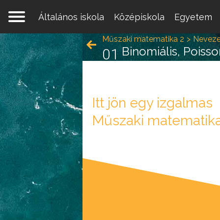
Általános iskola
Középiskola
Egyetem
Műszaki matematika 2
Nevezet
Binomiális, Poiss
01
Itt jön egy izgalmas
Műszaki matematika