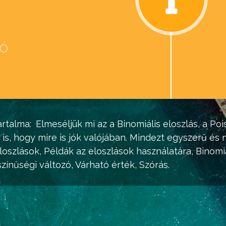
eó
d
rtalma:
Elmeséljük mi az a
Binomiális eloszlás
, a
Poi
 is, hogy mire is jók valójában. Mindezt egyszerű é
loszlások
, Példák az eloszlások használatára,
Binomiá
színűségi változó
,
Várható érték, Szórás
.