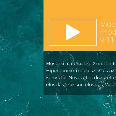
Vid
mó
9:11
Műszaki matematika 2
epizód ta
Hipergeometriai eloszlás
és azt
keresztül.
Nevezetes diszkrét e
eloszlás
,
Poisson eloszlás
,
Való