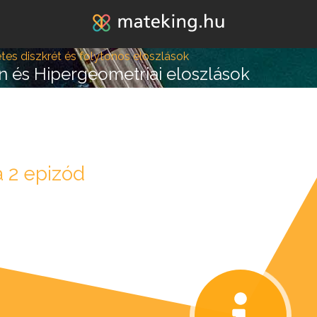
Jump to navigation
es diszkrét és folytonos eloszlások
on és Hipergeometriai eloszlások
 2 epizód