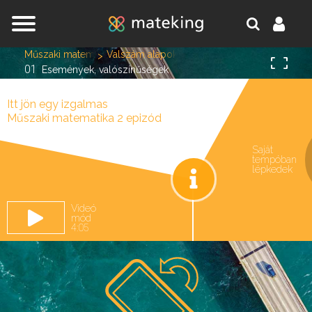
Jump to navigation
Műszaki matematika 2
Valszám alapok, Kombinatorika
01
Események, valószínűségek
Itt jön egy izgalmas
Műszaki matematika 2 epizód
Saját
tempóban
oldal.
lépkedek
Videó
mód
4:05