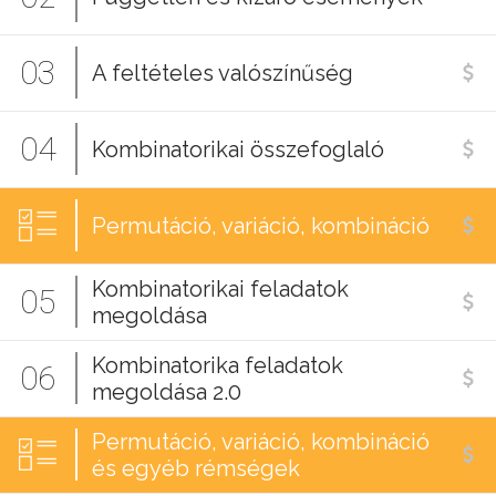
03
A feltételes valószínűség
04
Kombinatorikai összefoglaló
Permutáció, variáció, kombináció
Kombinatorikai feladatok
05
megoldása
Kombinatorika feladatok
06
megoldása 2.0
Permutáció, variáció, kombináció
és egyéb rémségek