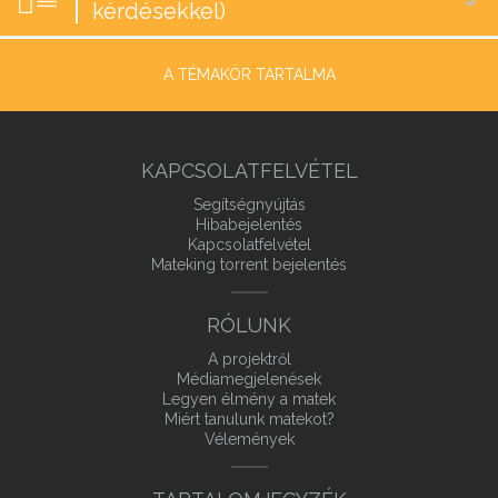
kérdésekkel)
A TÉMAKÖR TARTALMA
KAPCSOLATFELVÉTEL
Segítségnyújtás
Hibabejelentés
Kapcsolatfelvétel
Mateking torrent bejelentés
RÓLUNK
A projektről
Médiamegjelenések
Legyen élmény a matek
Miért tanulunk matekot?
Vélemények