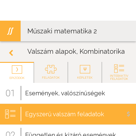
Jump to navigation
Műszaki matematika 2
Valszám alapok, Kombinatorika
INTERAKTÍV
FELADATOK
KÉPLETEK
EPIZÓDOK
FELADATOK
01
Események, valószínűségek
Egyszerű valszám feladatok
02
Független és kizáró események