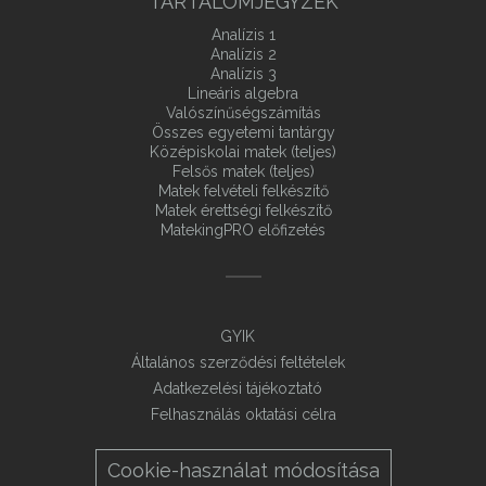
TARTALOMJEGYZÉK
Analízis 1
Analízis 2
Analízis 3
Lineáris algebra
Valószínűségszámítás
Összes egyetemi tantárgy
Középiskolai matek (teljes)
Felsős matek (teljes)
Matek felvételi felkészítő
Matek érettségi felkészítő
MatekingPRO előfizetés
GYIK
Általános szerződési feltételek
Adatkezelési tájékoztató
Felhasználás oktatási célra
Cookie-használat módosítása