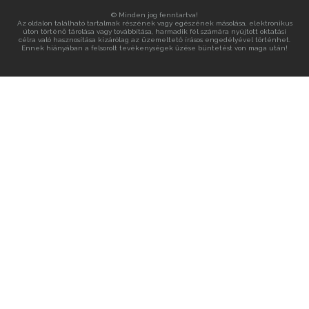
© Minden jog fenntartva!
Az oldalon található tartalmak részének vagy egészének másolása, elektronikus
úton történő tárolása vagy továbbítása, harmadik fél számára nyújtott oktatási
célra való hasznosítása kizárólag az üzemeltető írásos engedélyével történhet.
Ennek hiányában a felsorolt tevékenységek űzése büntetést von maga után!