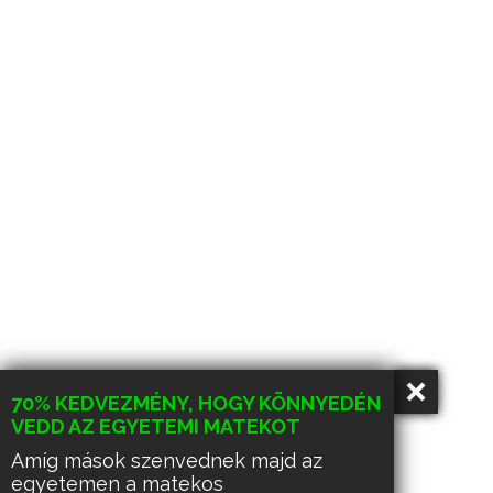
70% KEDVEZMÉNY, HOGY KÖNNYEDÉN
VEDD AZ EGYETEMI MATEKOT
Amíg mások szenvednek majd az
egyetemen a matekos