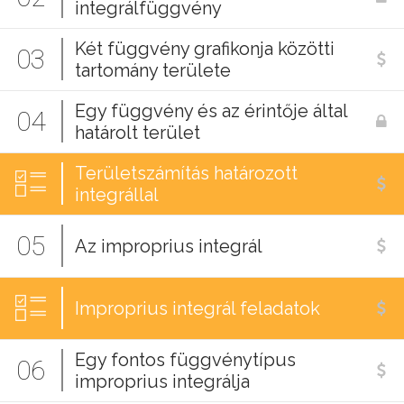
integrálfüggvény
Két függvény grafikonja közötti
03
tartomány területe
Egy függvény és az érintője által
04
határolt terület
Területszámítás határozott
integrállal
05
Az improprius integrál
Improprius integrál feladatok
Egy fontos függvénytípus
06
improprius integrálja