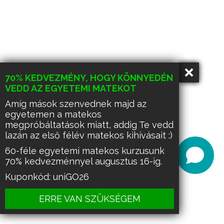
70% KEDVEZMÉNY, HOGY KÖNNYEDÉN
VEDD AZ EGYETEMI MATEKOT
Amíg mások szenvednek majd az
egyetemen a matekos
megpróbáltatások miatt, addig Te vedd
lazán az első félév matekos kihívásait :)
60-féle egyetemi matekos kurzusunk
70% kedvezménnyel augusztus 16-ig.
Kuponkód: uniGO26
ERRE VAN SZÜKSÉGEM