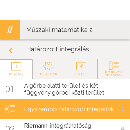
Jump to navigation
Műszaki matematika 2
Határozott integrálás
INTERAKTÍV
FELADATOK
KÉPLETEK
EPIZÓDOK
FELADATOK
A görbe alatti terület és két
01
függvény görbéi közti terület
Egyszerűbb határozott integrálok
Riemann-integrálhatóság,
02