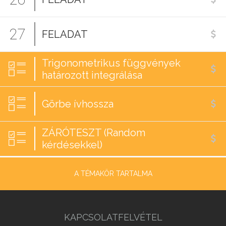
27
FELADAT
Trigonometrikus függvények
határozott integrálása
Görbe ívhossza
ZÁRÓTESZT (Random
kérdésekkel)
A TÉMAKÖR TARTALMA
KAPCSOLATFELVÉTEL