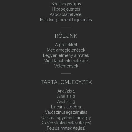
Segítségnyújtás
Hibabejelentés
Kapcsolatfelvétel
Mateking torrent bejelentés
RÓLUNK
A projektről
Médiamegjelenések
Legyen élmény a matek
Miért tanulunk matekot?
Vélemények
TARTALOMJEGYZÉK
Analízis 1
Analízis 2
Analízis 3
Lineáris algebra
Valószínűségszámítás
Összes egyetemi tantárgy
Középiskolai matek (teljes)
Felsős matek (teljes)