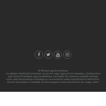
© Minden jog fenntartva!
Az oldalon található tartalmak részének vagy egészének másolása, elektronikus
úton történő tárolása vagy továbbítása, harmadik fél számára nyújtott oktatási
célra való hasznosítása kizárólag az üzemeltető írásos engedélyével történhet.
Ennek hiányában a felsorolt tevékenységek űzése büntetést von maga után!