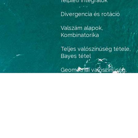
felületi integrálok
Divergencia és rotáció
Valszám alapok,
Kombinatorika
Teljes valószínűség tétele,
Bayes tétel
Geometriai valószínűség,
Binomiális tétel
Eloszlás, eloszlásfüggvény,
sűrűségfüggvény
Várható érték és szórás
Markov és Csebisev
egyenlőtlenségek