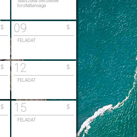
Statisztikai becslések
torzítatlansága
09
FELADAT
12
FELADAT
15
FELADAT