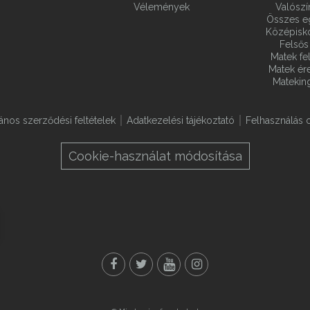
Vélemények
Valósz
Összes e
Középiskol
Felsős 
Matek fel
Matek ére
Matekin
lános szerződési feltételek
Adatkezelési tájékoztató
Felhasználás o
Cookie-használat módosítása