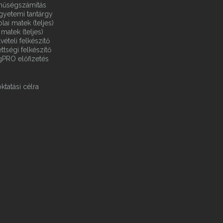
ínűségszámítás
gyetemi tantárgy
ai matek (teljes)
matek (teljes)
vételi felkészítő
ttségi felkészítő
gPRO előfizetés
ktatási célra