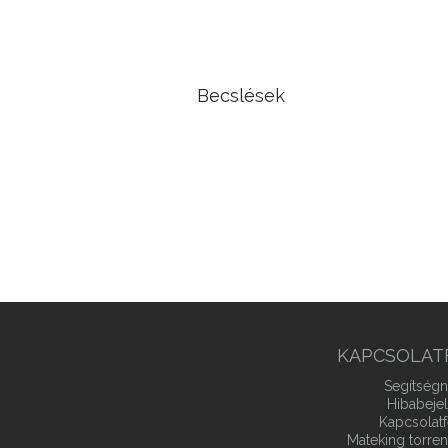
Nevezetes diszkrét és
folytonos eloszlások
Becslések
Hipotézisvizsgálat
Regressziószámítás
KAPCSOLAT
Segítségn
Hibabeje
Kapcsolatf
Mateking torren