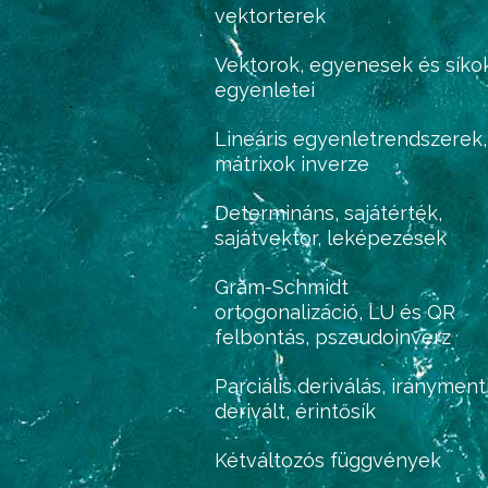
vektorterek
Vektorok, egyenesek és síko
egyenletei
Lineáris egyenletrendszerek,
mátrixok inverze
Determináns, sajátérték,
sajátvektor, leképezések
Gram-Schmidt
ortogonalizáció, LU és QR
felbontás, pszeudoinverz
Parciális deriválás, irányment
derivált, érintősík
Kétváltozós függvények