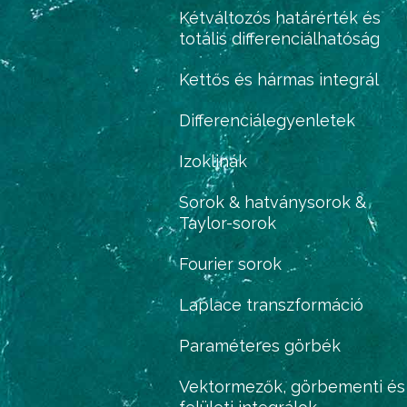
Kétváltozós határérték és
totális differenciálhatóság
Kettős és hármas integrál
Differenciálegyenletek
Izoklinák
Sorok & hatványsorok &
Taylor-sorok
Fourier sorok
Laplace transzformáció
Paraméteres görbék
Vektormezők, görbementi és