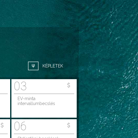
KÉPLETEK
03
EV-minta
intervallumbecslés
06