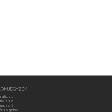
LOMJEGYZÉK
nalízis 1
nalízis 2
nalízis 3
áris algebra