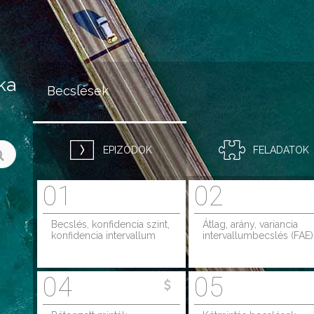
Jump to navigation
ka
Becslések
EPIZÓDOK
FELADATOK
01
02
Becslés, konfidencia szint,
Átlag, arány, variancia
konfidencia intervallum
intervallumbecslés (FAE)
04
05