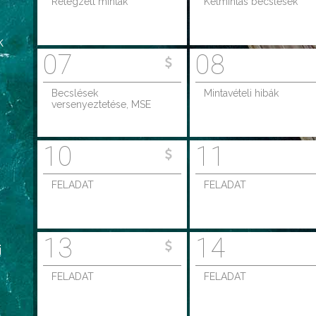
Rétegzett minták
Kétmintás becslések
k
07
08
Becslések
Mintavételi hibák
versenyeztetése, MSE
10
11
FELADAT
FELADAT
13
14
i
FELADAT
FELADAT