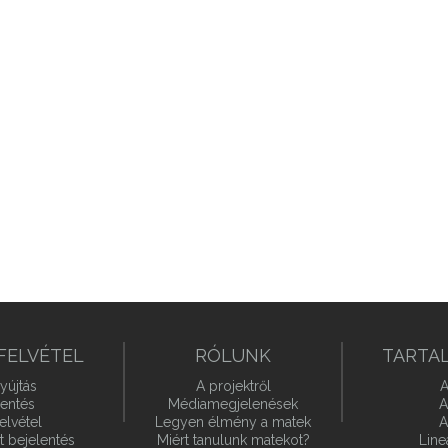
FELVÉTEL
RÓLUNK
TARTA
yújtás
A projektről
A
lentés
Médiamegjelenések
A
elvétel
Legyen élmény a matek
A
t bejelentés
Miért tanulunk matekot?
Line