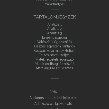
Vélemények
TARTALOMJEGYZÉK
Analízis 1
Analízis 2
Analízis 3
Lineáris algebra
Valószínűségszámítás
Összes egyetemi tantárgy
Középiskolai matek (teljes)
Felsős matek (teljes)
Matek felvételi felkészítő
Matek érettségi felkészítő
MatekingPRO előfizetés
GYIK
Általános szerződési feltételek
Adatkezelési tájékoztató