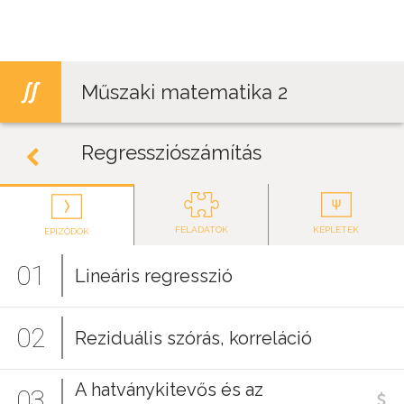
Jump to navigation
Műszaki matematika 2
Regressziószámítás
FELADATOK
KÉPLETEK
EPIZÓDOK
01
Lineáris regresszió
02
Reziduális szórás, korreláció
A hatványkitevős és az
03