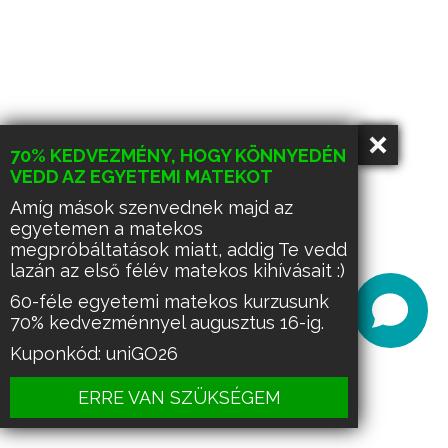
70% KEDVEZMÉNY, HOGY KÖNNYEDÉN
VEDD AZ EGYETEMI MATEKOT
Amíg mások szenvednek majd az
egyetemen a matekos
megpróbáltatások miatt, addig Te vedd
lazán az első félév matekos kihívásait :)
60-féle egyetemi matekos kurzusunk
70% kedvezménnyel augusztus 16-ig.
Kuponkód: uniGO26
ERRE VAN SZÜKSÉGEM