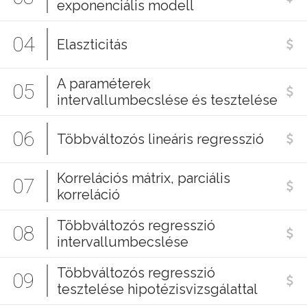
exponenciális modell
04
Elaszticitás
A paraméterek
05
intervallumbecslése és tesztelése
06
Többváltozós lineáris regresszió
Korrelációs mátrix, parciális
07
korreláció
Többváltozós regresszió
08
intervallumbecslése
Többváltozós regresszió
09
tesztelése hipotézisvizsgálattal