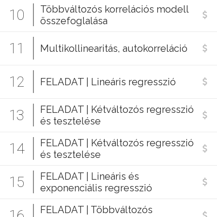
Többváltozós korrelációs modell
10
összefoglalása
11
Multikollinearitás, autokorreláció
12
FELADAT | Lineáris regresszió
FELADAT | Kétváltozós regresszió
13
és tesztelése
FELADAT | Kétváltozós regresszió
14
és tesztelése
FELADAT | Lineáris és
15
exponenciális regresszió
FELADAT | Többváltozós
16