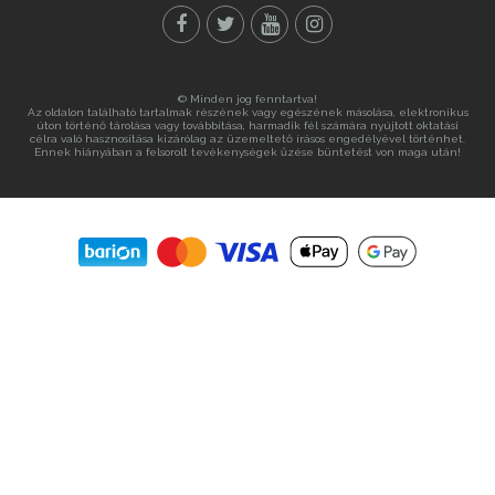
© Minden jog fenntartva!
Az oldalon található tartalmak részének vagy egészének másolása, elektronikus
úton történő tárolása vagy továbbítása, harmadik fél számára nyújtott oktatási
célra való hasznosítása kizárólag az üzemeltető írásos engedélyével történhet.
Ennek hiányában a felsorolt tevékenységek űzése büntetést von maga után!