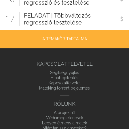
regresszió és tesztelése
FELADAT | Többváltozós
17
regresszió tesztelése
A TÉMAKÖR TARTALMA
KAPCSOLATFELVÉTEL
Segítségnyújtás
Hibabejelentés
Kapcsolatfelvétel
Mateking torrent bejelentés
RÓLUNK
A projektről
Médiamegjelenések
Legyen élmény a matek
Miért tanulunk matekot?