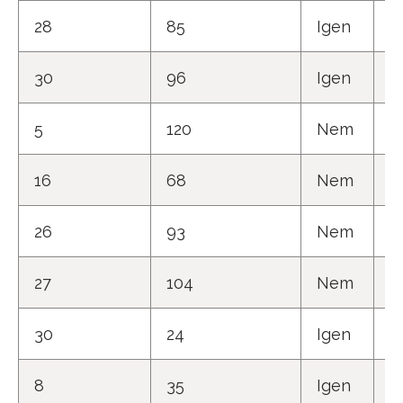
28
85
Igen
4
30
96
Igen
5
5
120
Nem
5
16
68
Nem
4
26
93
Nem
4
27
104
Nem
5
30
24
Igen
4
8
35
Igen
4