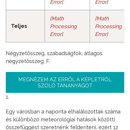
Error
]
Error
]
[
Math
[
Math
S
S
T
n
−
1
Teljes
Processing
Processing
Error
]
Error
]
Négyzetösszeg, szabadságfok, átlagos
négyzetösszeg, F.
MEGNÉZEM AZ ERRŐL A KÉPLETRŐL
SZÓLÓ TANANYAGOT
1.
Egy városban a naponta elhalálozottak száma
és különböző meteorológiai hatások közötti
összefüggést szeretnénk felderíteni, ezért 12