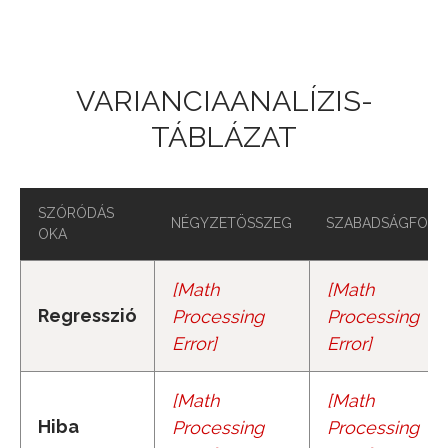
Jump to navigation
VARIANCIAANALÍZIS-
TÁBLÁZAT
SZÓRÓDÁS
NÉGYZETÖSSZEG
SZABADSÁGFOK
OKA
[
Math
[
Math
S
S
R
k
Regresszió
Processing
Processing
Error
]
Error
]
[
Math
[
Math
S
S
E
n
−
k
−
1
Hiba
Processing
Processing