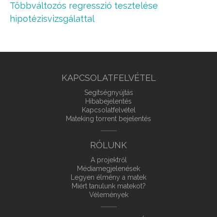
Többváltozós regresszió tesztelése
hipotézisvizsgálattal
KAPCSOLATFELVÉTEL
Segítségnyújtás
Hibabejelentés
Kapcsolatfelvétel
Mateking torrent bejelentés
RÓLUNK
A projektről
Médiamegjelenések
Legyen élmény a matek
Miért tanulunk matekot?
Vélemények