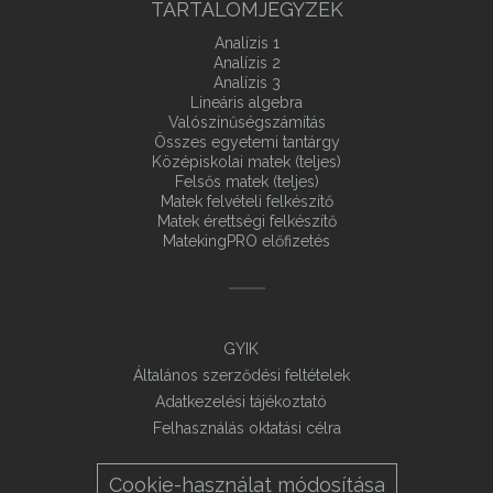
TARTALOMJEGYZÉK
Analízis 1
Analízis 2
Analízis 3
Lineáris algebra
Valószínűségszámítás
Összes egyetemi tantárgy
Középiskolai matek (teljes)
Felsős matek (teljes)
Matek felvételi felkészítő
Matek érettségi felkészítő
MatekingPRO előfizetés
GYIK
Általános szerződési feltételek
Adatkezelési tájékoztató
Felhasználás oktatási célra
Cookie-használat módosítása