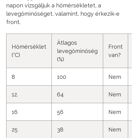
napon vizsgáljuk a hőmérsékletet, a
levegőminőséget, valamint, hogy érkezik-e
front.
Átlagos
Hőmérséklet
Front
H
levegőminőség
(°C)
van?
s
(%)
8
100
Nem
5
12.
64
Nem
4
16
56
Nem
3
25
38
Nem
3