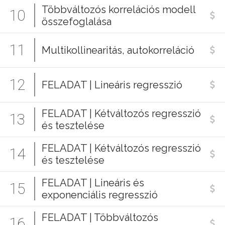
Többváltozós korrelációs modell
10
összefoglalása
11
Multikollinearitás, autokorreláció
12
FELADAT | Lineáris regresszió
FELADAT | Kétváltozós regresszió
13
és tesztelése
FELADAT | Kétváltozós regresszió
14
és tesztelése
FELADAT | Lineáris és
15
exponenciális regresszió
FELADAT | Többváltozós
16