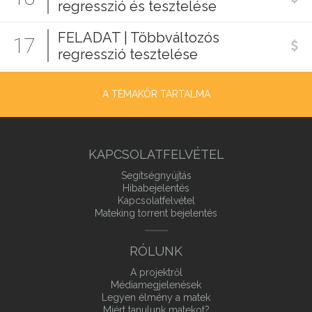
regresszió és tesztelése
FELADAT | Többváltozós
17
regresszió tesztelése
A TÉMAKÖR TARTALMA
KAPCSOLATFELVÉTEL
Segítségnyújtás
Hibabejelentés
Kapcsolatfelvétel
Mateking torrent bejelentés
RÓLUNK
A projektről
Médiamegjelenések
Legyen élmény a matek
Miért tanulunk matekot?