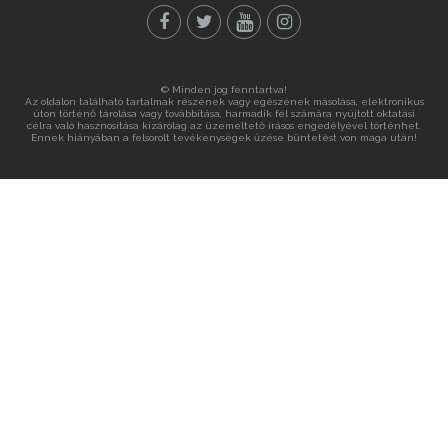
© Minden jog fenntartva!
Az oldalon található tartalmak részének vagy egészének másolása, elektronikus
úton történő tárolása vagy továbbítása, harmadik fél számára nyújtott oktatási
célra való hasznosítása kizárólag az üzemeltető írásos engedélyével történhet.
Ennek hiányában a felsorolt tevékenységek űzése büntetést von maga után!