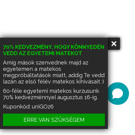
70% KEDVEZMÉNY, HOGY KÖNNYEDÉN
VEDD AZ EGYETEMI MATEKOT
Amíg mások szenvednek majd az
egyetemen a matekos
megpróbáltatások miatt, addig Te vedd
lazán az első félév matekos kihívásait :)
60-féle egyetemi matekos kurzusunk
70% kedvezménnyel augusztus 16-ig.
Kuponkód: uniGO26
ERRE VAN SZÜKSÉGEM