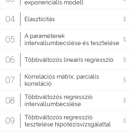
exponenciális modell
04
Elaszticitás
A paraméterek
05
intervallumbecslése és tesztelése
06
Többváltozós lineáris regresszió
Korrelációs mátrix, parciális
07
korreláció
Többváltozós regresszió
08
intervallumbecslése
Többváltozós regresszió
09
tesztelése hipotézisvizsgálattal