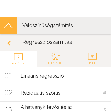
Jump to navigation
Valószínűségszámítás
Regressziószámítás
FELADATOK
KÉPLETEK
EPIZÓDOK
01
Lineáris regresszió
02
Reziduális szórás
A hatványkitevős és az
03