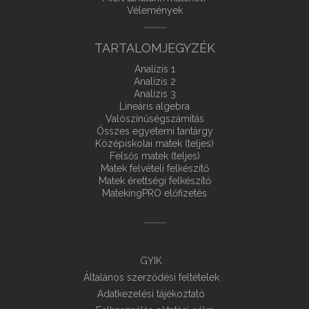
Vélemények
TARTALOMJEGYZÉK
Analízis 1
Analízis 2
Analízis 3
Lineáris algebra
Valószínűségszámítás
Összes egyetemi tantárgy
Középiskolai matek (teljes)
Felsős matek (teljes)
Matek felvételi felkészítő
Matek érettségi felkészítő
MatekingPRO előfizetés
GYIK
Általános szerződési feltételek
Adatkezelési tájékoztató