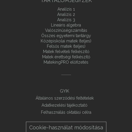
TARTALOMJEGYZÉK
Analízis 1
Analízis 2
Analízis 3
Lineáris algebra
Valószínűségszámítás
Összes egyetemi tantárgy
Középiskolai matek (teljes)
Felsős matek (teljes)
Matek felvételi felkészítő
Matek érettségi felkészítő
MatekingPRO előfizetés
GYIK
Általános szerződési feltételek
Adatkezelési tájékoztató
Felhasználás oktatási célra
Cookie-használat módosítása