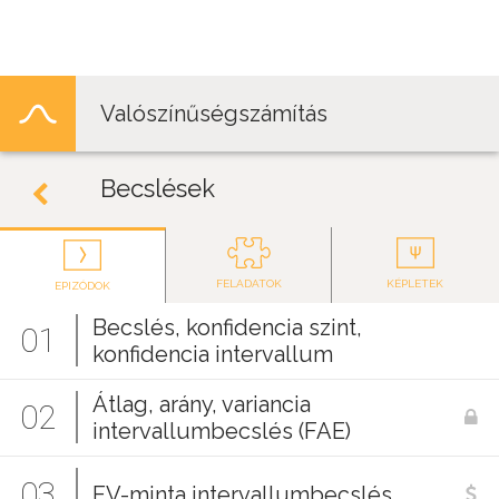
Jump to navigation
Valószínűségszámítás
Becslések
FELADATOK
KÉPLETEK
EPIZÓDOK
Becslés, konfidencia szint,
01
konfidencia intervallum
Átlag, arány, variancia
02
intervallumbecslés (FAE)
03
EV-minta intervallumbecslés