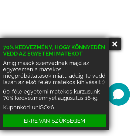
70% KEDVEZMÉNY, HOGY KÖNNYEDÉN
VEDD AZ EGYETEMI MATEKOT
Amíg mások szenvednek majd az
egyetemen a matekos
megpróbáltatások miatt, addig Te vedd
lazán az első félév matekos kihívásait :)
60-féle egyetemi matekos kurzusunk
70% kedvezménnyel augusztus 16-ig.
Kuponkód: uniGO26
ERRE VAN SZÜKSÉGEM