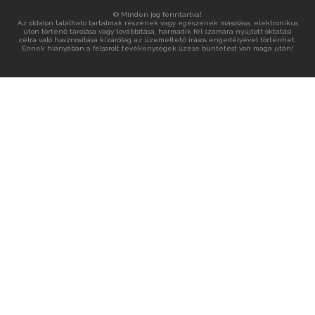
© Minden jog fenntartva!
Az oldalon található tartalmak részének vagy egészének másolása, elektronikus
úton történő tárolása vagy továbbítása, harmadik fél számára nyújtott oktatási
célra való hasznosítása kizárólag az üzemeltető írásos engedélyével történhet.
Ennek hiányában a felsorolt tevékenységek űzése büntetést von maga után!