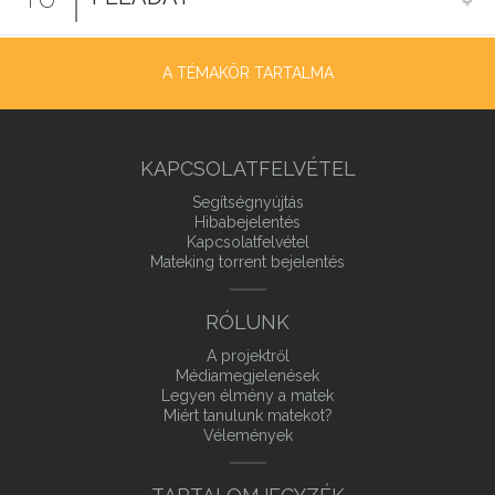
A TÉMAKÖR TARTALMA
KAPCSOLATFELVÉTEL
Segítségnyújtás
Hibabejelentés
Kapcsolatfelvétel
Mateking torrent bejelentés
RÓLUNK
A projektről
Médiamegjelenések
Legyen élmény a matek
Miért tanulunk matekot?
Vélemények