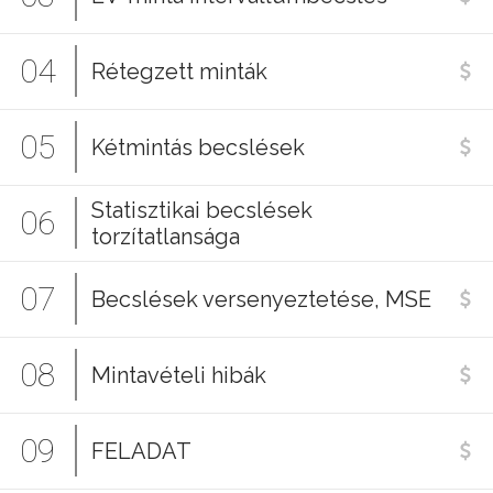
04
Rétegzett minták
05
Kétmintás becslések
Statisztikai becslések
06
torzítatlansága
07
Becslések versenyeztetése, MSE
08
Mintavételi hibák
09
FELADAT