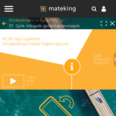
Jump to navigation
Középiskolai matek (teljes)
Gyökvonás, gyökös azonosságok, gyöktelení
01
Gyök, köbgyök, gyökös azonosságok
Itt jön egy izgalmas
Középiskolai matek (teljes) epizód
Saját
tempóban
oldal.
lépkedek
Videó
mód
8:10